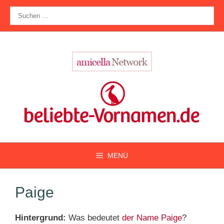
Zum
Suche
Inhalt
nach:
springen
MENÜ
Paige
Hintergrund:
Was bedeutet
der Name Paige
?