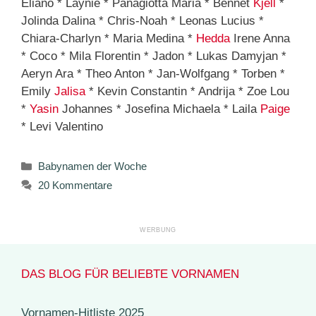
Eliano * Laynie * Panagiotta Maria * Bennet
Kjell
*
Jolinda Dalina * Chris-Noah * Leonas Lucius *
Chiara-Charlyn * Maria Medina *
Hedda
Irene Anna
* Coco * Mila Florentin * Jadon * Lukas Damyjan *
Aeryn Ara * Theo Anton * Jan-Wolfgang * Torben *
Emily
Jalisa
* Kevin Constantin * Andrija * Zoe Lou
*
Yasin
Johannes * Josefina Michaela * Laila
Paige
* Levi Valentino
Kategorien
Babynamen der Woche
20 Kommentare
DAS BLOG FÜR BELIEBTE VORNAMEN
Vornamen-Hitliste 2025