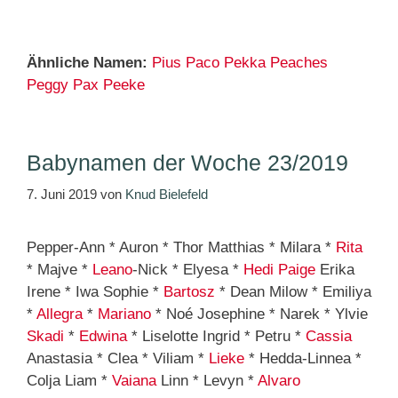
Ähnliche Namen:
Pius
Paco
Pekka
Peaches
Peggy
Pax
Peeke
Babynamen der Woche 23/2019
7. Juni 2019
von
Knud Bielefeld
Pepper-Ann * Auron * Thor Matthias * Milara *
Rita
* Majve *
Leano
-Nick * Elyesa *
Hedi
Paige
Erika
Irene * Iwa Sophie *
Bartosz
* Dean Milow * Emiliya
*
Allegra
*
Mariano
* Noé Josephine * Narek * Ylvie
Skadi
*
Edwina
* Liselotte Ingrid * Petru *
Cassia
Anastasia * Clea * Viliam *
Lieke
* Hedda-Linnea *
Colja Liam *
Vaiana
Linn * Levyn *
Alvaro