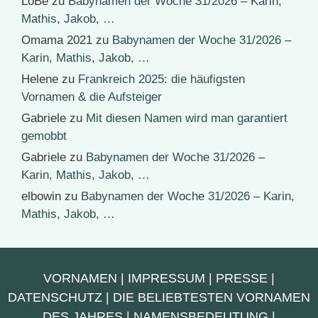
LoBe
zu
Babynamen der Woche 31/2026 – Karin,
Mathis, Jakob, …
Omama 2021
zu
Babynamen der Woche 31/2026 –
Karin, Mathis, Jakob, …
Helene
zu
Frankreich 2025: die häufigsten
Vornamen & die Aufsteiger
Gabriele
zu
Mit diesen Namen wird man garantiert
gemobbt
Gabriele
zu
Babynamen der Woche 31/2026 –
Karin, Mathis, Jakob, …
elbowin
zu
Babynamen der Woche 31/2026 – Karin,
Mathis, Jakob, …
VORNAMEN
|
IMPRESSUM
|
PRESSE
|
DATENSCHUTZ
|
DIE BELIEBTESTEN VORNAMEN
DES JAHRES
|
NAMENSBEDEUTUNG
|