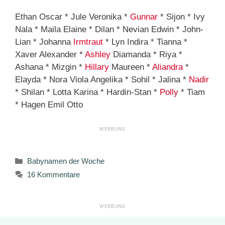
Ethan Oscar * Jule Veronika *
Gunnar
* Sijon * Ivy
Nala * Maila Elaine * Dilan * Nevian Edwin * John-
Lian * Johanna
Irmtraut
* Lyn Indira * Tianna *
Xaver Alexander *
Ashley
Diamanda * Riya *
Ashana * Mizgin *
Hillary
Maureen *
Aliandra
*
Elayda * Nora Viola Angelika * Sohil * Jalina *
Nadir
* Shilan * Lotta Karina * Hardin-Stan *
Polly
* Tiam
* Hagen Emil Otto
Kategorien
Babynamen der Woche
16 Kommentare