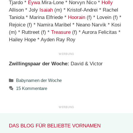
Tjardo *
Eywa
Mira-Lone * Norvyn Nico *
Holly
Allison * Joly
Isaiah
(m) * Kristof-Andrei * Rachel
Taniola * Marina Elfriede *
Hoorain
(f) * Lovein (f) *
Rejoice (f) * Namira Maribel * Neano Narvik * Kosi
(m) * Ruttreet (f) *
Treasure
(f) * Aurora Felicitas *
Hailey Hope * Ayden Ray Roy
Zwillingspaar der Woche:
David & Victor
Kategorien
Babynamen der Woche
15 Kommentare
DAS BLOG FÜR BELIEBTE VORNAMEN