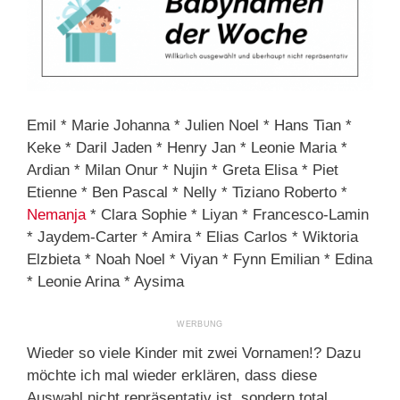
Emil * Marie Johanna * Julien Noel * Hans Tian *
Keke * Daril Jaden * Henry Jan * Leonie Maria *
Ardian * Milan Onur * Nujin * Greta Elisa * Piet
Etienne * Ben Pascal * Nelly * Tiziano Roberto *
Nemanja
* Clara Sophie * Liyan * Francesco-Lamin
* Jaydem-Carter * Amira * Elias Carlos * Wiktoria
Elzbieta * Noah Noel * Viyan * Fynn Emilian * Edina
* Leonie Arina * Aysima
Wieder so viele Kinder mit zwei Vornamen!? Dazu
möchte ich mal wieder erklären, dass diese
Auswahl nicht repräsentativ ist, sondern total