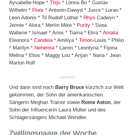
Ayvabelle-Hope *
Thijs
* Lönna Bo * Gustav
Wilhelm *
Floor
* Antonin-Dawyd * Jusra * Loran *
Leon Adonis * Til Rudolf Lothar *
Rhys
Cadwyn *
Jennie * Alora * Merlin Mike *
Purity
* Svea
Wallerie * Ismael * Arios * Tiama * Elira *
Amalia
Eleonora *
Candela
* Amiliya *
Timon
-Louis * Philio
* Marilyn *
Nehemia
* Lamin * Leontyna * Fijona
Melina * Elios * Maggy Lou * Arijan * Nana * Jean
Marlon Rolf
Und dann sind noch
Barry Bruce
kürzlich zur Welt
gekommen, der Sohn der amerikanischen
Sängerin Meghan Trainor sowie
Rome Aston
, der
Sohn der Influencerin Laura Müller und des
Schlagersängers Michael Wendler.
Zwillingspaare der Woche