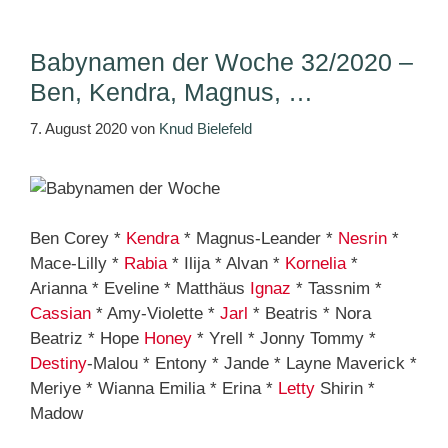
Babynamen der Woche 32/2020 –
Ben, Kendra, Magnus, …
7. August 2020
von
Knud Bielefeld
Ben Corey *
Kendra
* Magnus-Leander *
Nesrin
*
Mace-Lilly *
Rabia
* Ilija * Alvan *
Kornelia
*
Arianna * Eveline * Matthäus
Ignaz
* Tassnim *
Cassian
* Amy-Violette *
Jarl
* Beatris * Nora
Beatriz * Hope
Honey
* Yrell * Jonny Tommy *
Destiny
-Malou * Entony * Jande * Layne Maverick *
Meriye * Wianna Emilia * Erina *
Letty
Shirin *
Madow