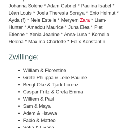
Johanna Soléne * Adam Gabriel * Paulina Isabel *
Léan Louis * Joela Theresia Soraya * Enio Helmut *
Ayda (f) * Nele Estelle * Meryem
Zara
* Liam-
Hunter * Amadou Maurice * Juna Elea * Piet
Etienne * Xenia Jeanine * Anna-Luna * Kornelia
Helena * Maxima Charlotte * Felix Konstantin
Zwillinge:
William & Florentine
Grete Philippa & Lene Pauline
Bengt Oke & Tjark Lorenz
Caspar Fritz & Greta Emma
Williem & Paul
Sam & Maya
Adem & Hawwa
Fabio & Matteo
Sofia & Liyana