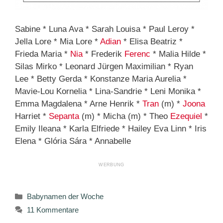
Sabine * Luna Ava * Sarah Louisa * Paul Leroy *
Jella Lore * Mia Lore *
Adian
* Elisa Beatriz *
Frieda Maria *
Nia
* Frederik
Ferenc
* Malia Hilde *
Silas Mirko * Leonard Jürgen Maximilian * Ryan
Lee * Betty Gerda * Konstanze Maria Aurelia *
Mavie-Lou Kornelia * Lina-Sandrie * Leni Monika *
Emma Magdalena * Arne Henrik *
Tran
(m) *
Joona
Harriet *
Sepanta
(m) * Micha (m) * Theo
Ezequiel
*
Emily Ileana * Karla Elfriede * Hailey Eva Linn * Iris
Elena * Glória Sára * Annabelle
Kategorien
Babynamen der Woche
11 Kommentare