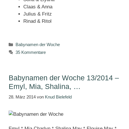
Claas & Anna
Julius & Fritz
Rinad & Ritol
Kategorien
Babynamen der Woche
35 Kommentare
Babynamen der Woche 13/2014 –
Emyl, Mia, Shalina, …
28. März 2014
von
Knud Bielefeld
Emyl * Mia Charlyn * Shalina May * Elouise May *