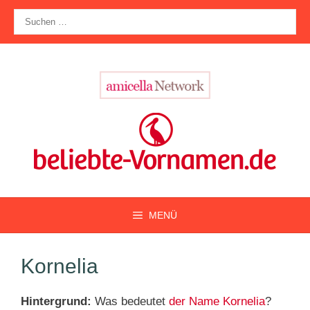
Zum
Suche
Inhalt
nach:
springen
MENÜ
Kornelia
Hintergrund:
Was bedeutet
der Name Kornelia
?