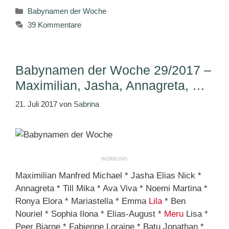
Kategorien
Babynamen der Woche
39 Kommentare
Babynamen der Woche 29/2017 –
Maximilian, Jasha, Annagreta, …
21. Juli 2017
von
Sabrina
Maximilian Manfred Michael * Jasha Elias Nick *
Annagreta * Till Mika * Ava Viva * Noemi Martina *
Ronya Elora * Mariastella * Emma
Lila
* Ben
Nouriel * Sophia Ilona * Elias-August *
Meru
Lisa *
Peer Bjarne * Fabienne Loraine * Batu Jonathan *