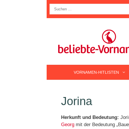
Zum
Suche
Inhalt
nach:
springen
VORNAMEN-HITLISTEN
Jorina
Herkunft und Bedeutung:
Jori
Georg
mit der Bedeutung „Bauer“