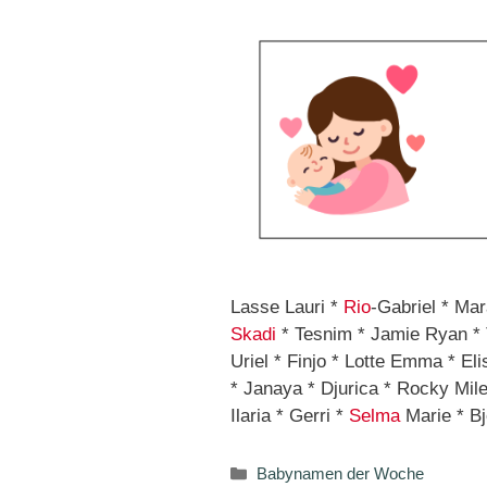
Lasse Lauri *
Rio
-Gabriel * Ma
Skadi
* Tesnim * Jamie Ryan *
Uriel * Finjo * Lotte Emma * Eli
* Janaya * Djurica * Rocky Mil
Ilaria * Gerri *
Selma
Marie * Bj
Kategorien
Babynamen der Woche