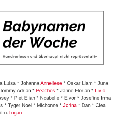
ra Luisa * Johanna
Anneliese
* Oskar Liam * Juna
 Tommy Adrian *
Peaches
* Janne Florian *
Livio
ssey * Piet Elian * Noabelle * Eivor * Josefine Irma
es * Tyger Noel * Michonne *
Jorina
* Dan * Clea
örn-
Logan