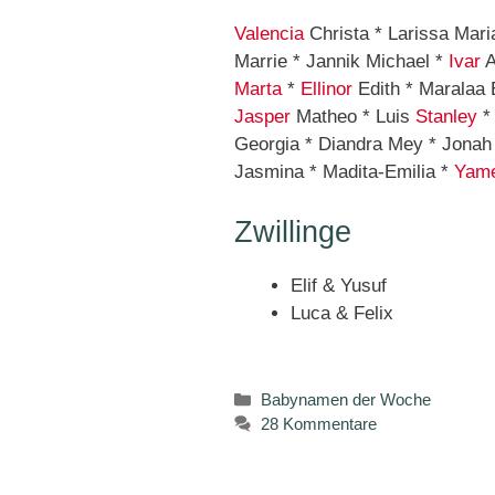
Valencia
Christa * Larissa Maria
Marrie * Jannik Michael *
Ivar
A
Marta
*
Ellinor
Edith * Maralaa 
Jasper
Matheo * Luis
Stanley
* 
Georgia * Diandra Mey * Jonah
Jasmina * Madita-Emilia *
Yam
Zwillinge
Elif & Yusuf
Luca & Felix
Kategorien
Babynamen der Woche
28 Kommentare