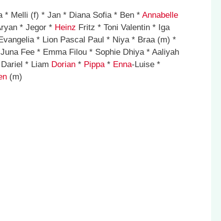
 * Melli (f) * Jan * Diana Sofia * Ben *
Annabelle
ryan * Jegor *
Heinz
Fritz * Toni Valentin * Iga
Evangelia * Lion Pascal Paul * Niya * Braa (m) *
Juna Fee * Emma Filou * Sophie Dhiya * Aaliyah
 Dariel * Liam
Dorian
*
Pippa
*
Enna
-Luise *
en
(m)