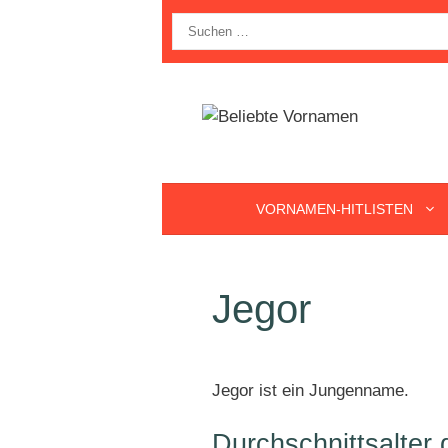
Zum
Suche
Inhalt
nach:
springen
VORNAMEN-HITLISTEN
Jegor
Jegor ist ein Jungenname.
Durchschnittsalter