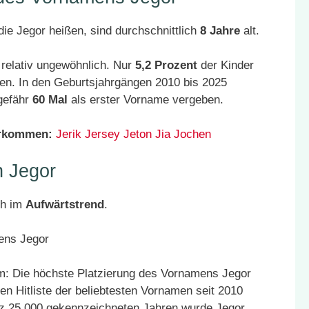
ie Jegor heißen, sind durchschnittlich
8 Jahre
alt.
relativ ungewöhnlich. Nur
5,2 Prozent
der Kinder
en. In den Geburtsjahrgängen 2010 bis 2025
gefähr
60 Mal
als erster Vorname vergeben.
orkommen:
Jerik
Jersey
Jeton
Jia
Jochen
 Jegor
ch im
Aufwärtstrend
.
: Die höchste Platzierung des Vornamens Jegor
en Hitliste der beliebtesten Vornamen seit 2010
atz 25.000 gekennzeichneten Jahren wurde Jegor