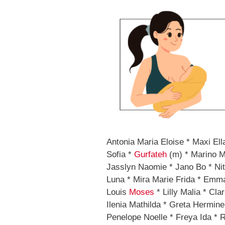
Antonia Maria Eloise * Maxi Ell
Sofia *
Gurfateh
(m) * Marino M
Jasslyn Naomie * Jano Bo * Nita 
Luna * Mira Marie Frida * Emma
Louis
Moses
* Lilly Malia * Cla
Ilenia Mathilda * Greta Hermine
Penelope Noelle * Freya Ida * 