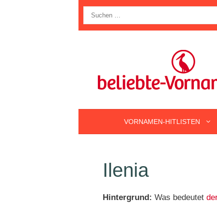
Zum
Suche
Inhalt
nach:
springen
VORNAMEN-HITLISTEN
Ilenia
Hintergrund:
Was bedeutet
de