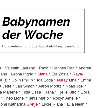
a * Valentin Laurenz * Paco * Hannes Ralf * Andrea
anu * Leona Ingrid *
Siana
* Ela Zosia *
Raya
-
(f) * Colin Phillip * Ida Edda *
Nuray
Lina * Emmi
 Jette * Jan Simon * Aaron Moritz * Noah Joel *
ra Marlene * Tilda Lissa * Jana * Tjelle Otto * Liora
 * Theo Lionel * Ianis Mario * Robyn Amelie *
Romi Katharina
Gretje
* Lucie Riana * Ella Neah *