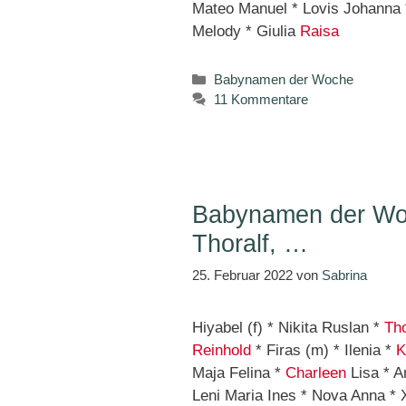
Mateo Manuel * Lovis Johanna *
Melody * Giulia
Raisa
Kategorien
Babynamen der Woche
11 Kommentare
Babynamen der Woc
Thoralf, …
25. Februar 2022
von
Sabrina
Hiyabel (f) * Nikita Ruslan *
Tho
Reinhold
* Firas (m) * Ilenia *
K
Maja Felina *
Charleen
Lisa * A
Leni Maria Ines * Nova Anna * X