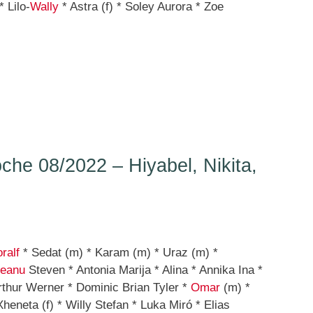
 Lilo-
Wally
* Astra (f) * Soley Aurora * Zoe
he 08/2022 – Hiyabel, Nikita,
ralf
* Sedat (m) * Karam (m) * Uraz (m) *
eanu
Steven * Antonia Marija * Alina * Annika Ina *
rthur Werner * Dominic Brian Tyler *
Omar
(m) *
heneta (f) * Willy Stefan * Luka Miró * Elias