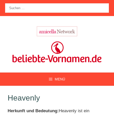
Zum
Suche
Inhalt
nach:
springen
MENÜ
Heavenly
Herkunft und Bedeutung:
Heavenly ist ein