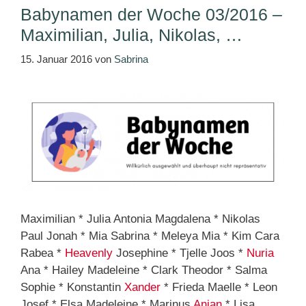
Babynamen der Woche 03/2016 –
Maximilian, Julia, Nikolas, …
15. Januar 2016
von
Sabrina
Maximilian * Julia Antonia Magdalena * Nikolas
Paul Jonah * Mia Sabrina * Meleya Mia * Kim Cara
Rabea *
Heavenly
Josephine * Tjelle Joos *
Nuria
Ana * Hailey Madeleine * Clark Theodor * Salma
Sophie * Konstantin
Xander
* Frieda Maelle * Leon
Josef * Elsa Madeleine * Marinus
Anian
* Lisa