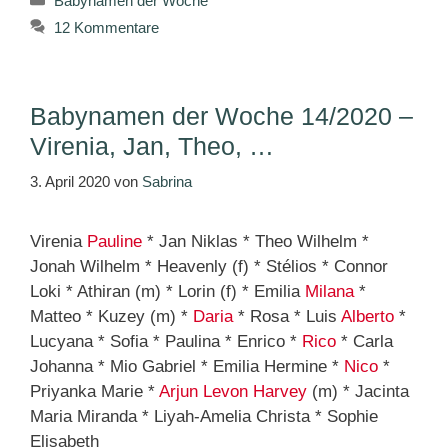
Babynamen der Woche
12 Kommentare
Babynamen der Woche 14/2020 –
Virenia, Jan, Theo, …
3. April 2020
von
Sabrina
Virenia
Pauline
* Jan Niklas * Theo Wilhelm *
Jonah Wilhelm * Heavenly (f) * Stélios * Connor
Loki * Athiran (m) * Lorin (f) * Emilia
Milana
*
Matteo * Kuzey (m) *
Daria
* Rosa * Luis
Alberto
*
Lucyana * Sofia * Paulina * Enrico *
Rico
* Carla
Johanna * Mio Gabriel * Emilia Hermine *
Nico
*
Priyanka Marie *
Arjun
Levon
Harvey
(m) * Jacinta
Maria Miranda * Liyah-Amelia Christa * Sophie
Elisabeth