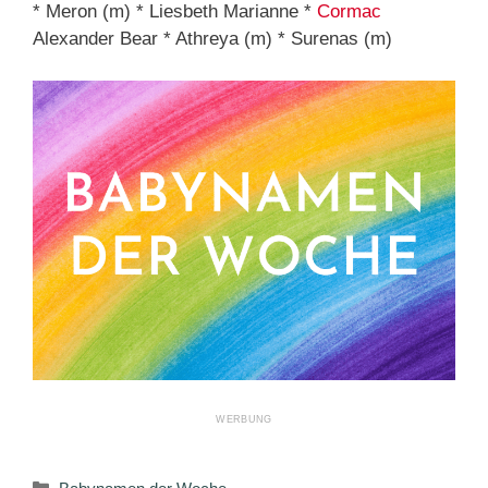
* Meron (m) * Liesbeth Marianne *
Cormac
Alexander Bear * Athreya (m) * Surenas (m)
Kategorien