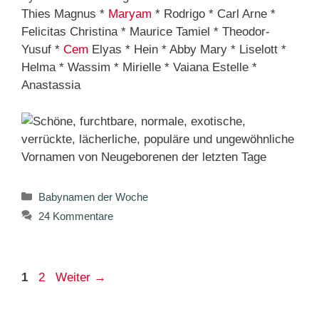
Thies Magnus *
Maryam
* Rodrigo * Carl Arne *
Felicitas Christina * Maurice Tamiel * Theodor-
Yusuf *
Cem
Elyas * Hein * Abby Mary * Liselott *
Helma * Wassim * Mirielle * Vaiana Estelle *
Anastassia
Kategorien
Babynamen der Woche
24 Kommentare
Seite
Seite
1
2
Weiter
→