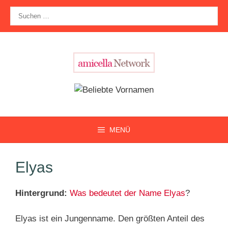
Zum
Suche
Inhalt
nach:
springen
MENÜ
Elyas
Hintergrund:
Was bedeutet der Name Elyas
?
Elyas ist ein Jungenname. Den größten Anteil des