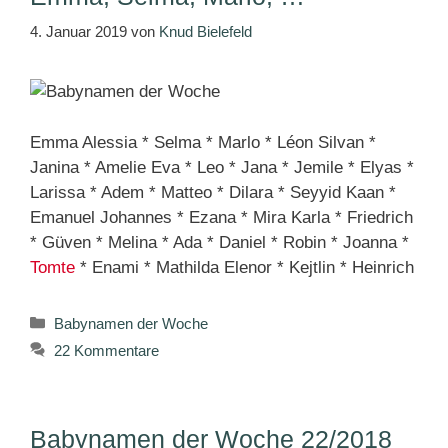
4. Januar 2019
von
Knud Bielefeld
Emma Alessia * Selma * Marlo * Léon Silvan *
Janina * Amelie Eva * Leo * Jana * Jemile * Elyas *
Larissa * Adem * Matteo * Dilara * Seyyid Kaan *
Emanuel Johannes * Ezana * Mira Karla * Friedrich
* Güven * Melina * Ada * Daniel * Robin * Joanna *
Tomte
* Enami * Mathilda Elenor * Kejtlin * Heinrich
Kategorien
Babynamen der Woche
22 Kommentare
Babynamen der Woche 22/2018