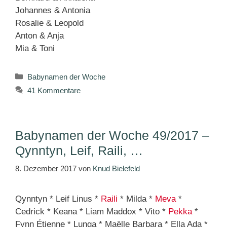
Johannes & Antonia
Rosalie & Leopold
Anton & Anja
Mia & Toni
Kategorien
Babynamen der Woche
41 Kommentare
Babynamen der Woche 49/2017 –
Qynntyn, Leif, Raili, …
8. Dezember 2017
von
Knud Bielefeld
Qynntyn * Leif Linus *
Raili
* Milda *
Meva
*
Cedrick * Keana * Liam Maddox * Vito *
Pekka
*
Fynn Étienne * Lunga * Maëlle Barbara * Ella Ada *