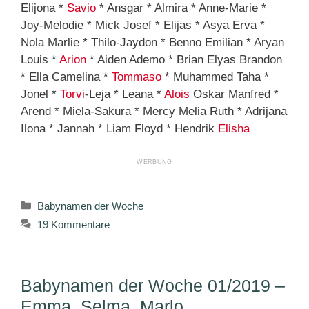
Elijona *
Savio
* Ansgar * Almira * Anne-Marie *
Joy-Melodie * Mick Josef * Elijas * Asya Erva *
Nola Marlie * Thilo-Jaydon * Benno Emilian * Aryan
Louis *
Arion
* Aiden Ademo * Brian Elyas Brandon
* Ella Camelina *
Tommaso
* Muhammed Taha *
Jonel *
Torvi
-Leja * Leana *
Alois
Oskar Manfred *
Arend * Miela-Sakura * Mercy Melia Ruth * Adrijana
Ilona * Jannah * Liam Floyd * Hendrik
Elisha
Kategorien
Babynamen der Woche
19 Kommentare
Babynamen der Woche 01/2019 –
Emma, Selma, Marlo, …