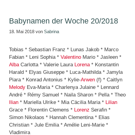
Babynamen der Woche 20/2018
18. Mai 2018
von
Sabrina
Tobias * Sebastian Franz * Lunas Jakob * Marco
Fabian * Leni Sophia *
Valentino
Mario * Jasleen *
Alba
Carlotta * Valerie Laura
Lorena
* Konstantin
Harald * Elyas Giuseppe * Luca-Mathilda * Jamyla
Piara * Konrad Antonius * Kylie-
Arwen
(f) * Caitlyn
Melody
Eva-Maria * Charlenya Julaine * Lennard
André * Rémy Samuel * Naila Sharon * Pella * Theo
Ilian
* Mariella Ulrike * Mia Cäcilia Maria *
Lilian
Grace * Florentin Clemens *
Lorenz
Serafin *
Simon Nikolaos * Hannah Clementina * Elias
Christian * Jule Emilia * Amélie Leni-Marie *
Vladimira