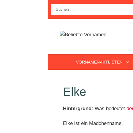
Zum
Suche
Inhalt
nach:
springen
VORNAMEN-HITLISTEN
Elke
Hintergrund:
Was bedeutet
de
Elke ist ein Mädchenname.