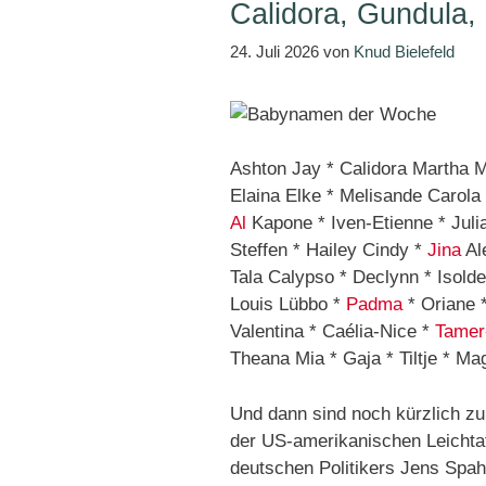
Calidora, Gundula,
24. Juli 2026
von
Knud Bielefeld
Ashton Jay * Calidora Martha M
Elaina Elke * Melisande Carola
Al
Kapone * Iven-Etienne * Juli
Steffen * Hailey Cindy *
Jina
Al
Tala Calypso * Declynn * Isolde
Louis Lübbo *
Padma
* Oriane *
Valentina * Caélia-Nice *
Tamer
Theana Mia * Gaja * Tiltje * Ma
Und dann sind noch kürzlich 
der US-amerikanischen Leichta
deutschen Politikers
Jens Spa