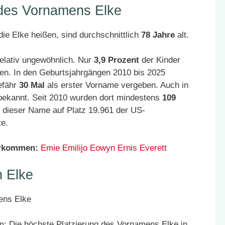
 des Vornamens Elke
ie Elke heißen, sind durchschnittlich
78 Jahre
alt.
elativ ungewöhnlich. Nur
3,9 Prozent
der Kinder
en. In den Geburtsjahrgängen 2010 bis 2025
efähr
30 Mal
als erster Vorname vergeben. Auch in
bekannt. Seit 2010 wurden dort mindestens
109
 dieser Name auf Platz 19.961 der US-
te.
orkommen:
Emie
Emilijo
Eowyn
Ernis
Everett
 Elke
: Die höchste Platzierung des Vornamens Elke in