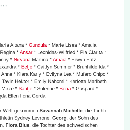
 …
aria Aitana *
Gundula
* Marie Lisea * Amalia
 Regina *
Ansar
* Leonidas-Wilfried * Pia Clarita *
anny *
Nirvana
Martina *
Amaia
* Erwyn Fritz
exandra *
Eefje
* Caitlyn Summer * Brunhilde Ida *
 Anne * Kiara Karly * Evilyna Lea * Mufaro Chipo *
 Tavin Hektor * Emily Nahomi * Karlotta Maribeth
-Mirze *
Santje
* Solenne *
Beria
* Gaspard *
gda Ellen Ilona Gerda
zur Welt gekommen
Savannah Michelle
, die Tochter
thletin Sydney Levrone,
Georg
,
der Sohn
des
hn,
Flora Blue
,
die Tochter
des schwedischen