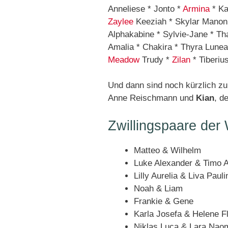
Anneliese * Jonto *
Armina
* Ka
Zaylee
Keeziah * Skylar Manon 
Alphakabine * Sylvie-Jane * Th
Amalia * Chakira * Thyra Lunea
Meadow
Trudy *
Zilan
* Tiberiu
Und dann sind noch kürzlich 
Anne Reischmann und
Kian
, d
Zwillingspaare der
Matteo & Wilhelm
Luke Alexander & Timo 
Lilly Aurelia & Liva Pauli
Noah & Liam
Frankie & Gene
Karla Josefa & Helene Fl
Niklas Luca & Lara Nao