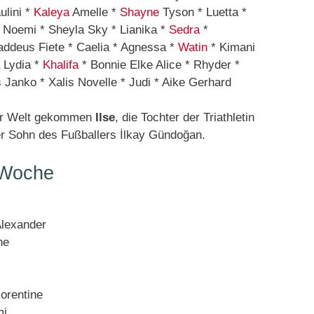
ulini *
Kaleya
Amelle *
Shayne
Tyson * Luetta *
Noemi * Sheyla Sky * Lianika *
Sedra
*
addeus Fiete * Caelia * Agnessa *
Watin
* Kimani
 Lydia *
Khalifa
* Bonnie Elke Alice * Rhyder *
s Janko * Xalis Novelle * Judi * Aike Gerhard
zur Welt gekommen
Ilse
, die Tochter der Triathletin
er Sohn des Fußballers İlkay Gündoğan.
 Woche
Alexander
ne
orentine
mi