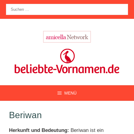
Zum
Suche
Inhalt
nach:
springen
MENÜ
Beriwan
Herkunft und Bedeutung:
Beriwan ist ein