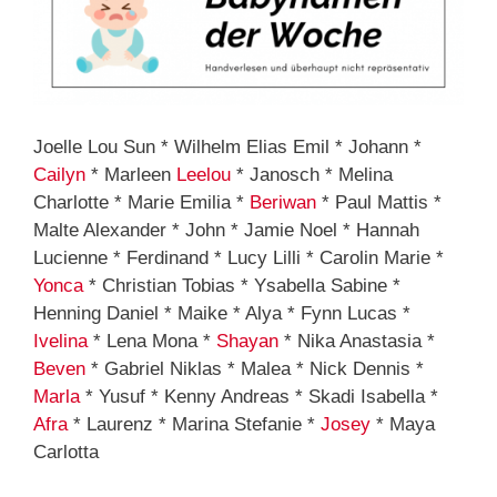
Joelle Lou Sun * Wilhelm Elias Emil * Johann *
Cailyn
* Marleen
Leelou
* Janosch * Melina
Charlotte * Marie Emilia *
Beriwan
* Paul Mattis *
Malte Alexander * John * Jamie Noel * Hannah
Lucienne * Ferdinand * Lucy Lilli * Carolin Marie *
Yonca
* Christian Tobias * Ysabella Sabine *
Henning Daniel * Maike * Alya * Fynn Lucas *
Ivelina
* Lena Mona *
Shayan
* Nika Anastasia *
Beven
* Gabriel Niklas * Malea * Nick Dennis *
Marla
* Yusuf * Kenny Andreas * Skadi Isabella *
Afra
* Laurenz * Marina Stefanie *
Josey
* Maya
Carlotta