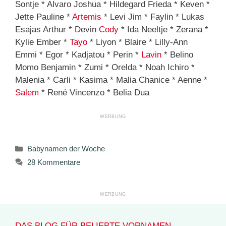
Sontje * Alvaro Joshua * Hildegard Frieda * Keven *
Jette Pauline *
Artemis
* Levi Jim * Faylin * Lukas
Esajas Arthur * Devin
Cody
* Ida Neeltje * Zerana *
Kylie Ember *
Tayo
* Liyon * Blaire * Lilly-Ann
Emmi * Egor * Kadjatou * Perin *
Lavin
* Belino
Momo Benjamin * Zumi * Orelda * Noah Ichiro *
Malenia * Carli * Kasima * Malia Chanice * Aenne *
Salem
* René Vincenzo * Belia Dua
Kategorien
Babynamen der Woche
28 Kommentare
DAS BLOG FÜR BELIEBTE VORNAMEN