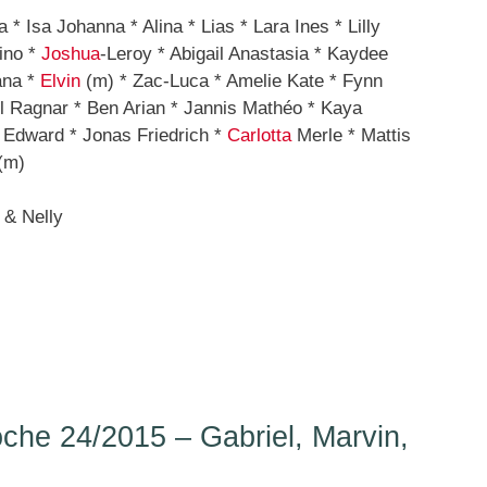
* Isa Johanna * Alina * Lias * Lara Ines * Lilly
ino *
Joshua
-Leroy * Abigail Anastasia * Kaydee
ana *
Elvin
(m) * Zac-Luca * Amelie Kate * Fynn
 Ragnar * Ben Arian * Jannis Mathéo * Kaya
Edward * Jonas Friedrich *
Carlotta
Merle * Mattis
(m)
 & Nelly
he 24/2015 – Gabriel, Marvin,