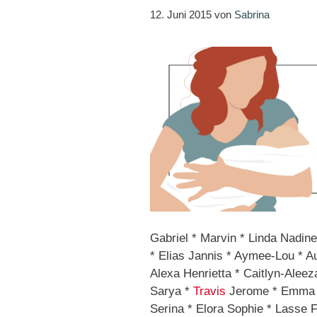
12. Juni 2015
von
Sabrina
Gabriel * Marvin * Linda Nadine
* Elias Jannis * Aymee-Lou * Au
Alexa Henrietta * Caitlyn-Alee
Sarya *
Travis
Jerome * Emma An
Serina * Elora Sophie * Lasse F