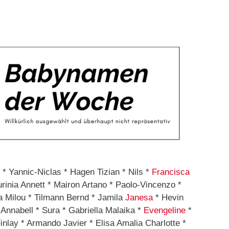
 * Yannic-Niclas * Hagen Tizian * Nils *
Francisca
rinia Annett * Mairon Artano * Paolo-Vincenzo *
za Milou * Tilmann Bernd * Jamila
Janesa
* Hevin
nabell * Sura * Gabriella Malaika *
Evengeline
*
inlay * Armando Javier * Elisa Amalia Charlotte *