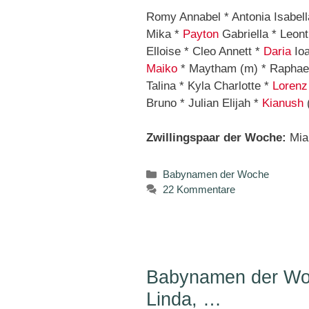
Romy Annabel * Antonia Isabella 
Mika *
Payton
Gabriella * Leont
Elloise * Cleo Annett *
Daria
Io
Maiko
* Maytham (m) * Raphael
Talina * Kyla Charlotte *
Lorenz
Bruno * Julian Elijah *
Kianush
Zwillingspaar der Woche:
Mia
Kategorien
Babynamen der Woche
22 Kommentare
Babynamen der Woc
Linda, …