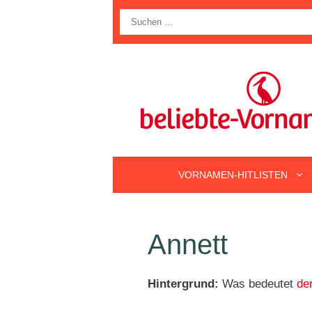
Zum
Suche
Inhalt
nach:
springen
VORNAMEN-HITLISTEN
Annett
Hintergrund:
Was bedeutet
de