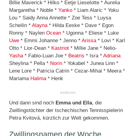
Billie Maverick * Hilko * Eetje Lieselotte * Aurelia
Margaretha * Noble *
Yanko
* Liam Alaric * Yoku
Lou * Saidy Anna Annette * Zoe Tess * Luysa
Scheilin *
Alayna
* Hilda Eeske * Dave * Egon
Ronny * Naylen
Ocean
* Ugonna * Eliese * Luke
Uwe
* Emmi Johanne * Jenno *
Arissa
* Lovi * Karl
Otto * Lior-Dean *
Kastriot
* Millie Jane * Nelio-
Yasha
* Fabio-Luan Joe *
Beatris
* Isra *
Adriana
Sheylina * Pella *
Norin
* Yokabel * Junea Linn *
Lene Lore * Patricia Catrin * Cezar-Mihai * Meera *
Mariama
Halima
* Henk
Und dann sind noch
Emma und Ella
, die
Zwillingstöchter der tschechischen Tennisspielerin
Petra Kvitová, kürzlich zur Welt gekommen.
Zwillingsnamen der Woche