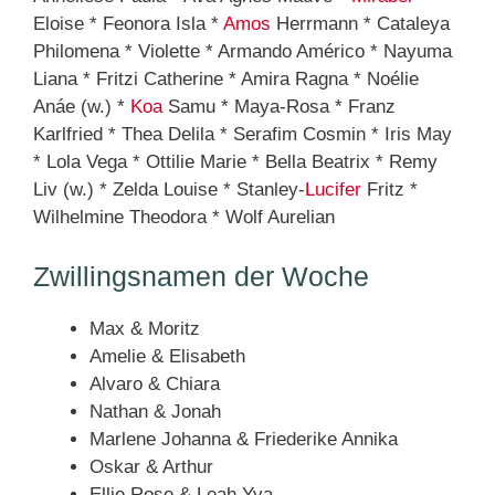
Eloise * Feonora Isla *
Amos
Herrmann * Cataleya
Philomena * Violette * Armando Américo * Nayuma
Liana * Fritzi Catherine * Amira Ragna * Noélie
Anáe (w.) *
Koa
Samu * Maya-Rosa * Franz
Karlfried * Thea Delila * Serafim Cosmin * Iris May
* Lola Vega * Ottilie Marie * Bella Beatrix * Remy
Liv (w.) * Zelda Louise * Stanley-
Lucifer
Fritz *
Wilhelmine Theodora * Wolf Aurelian
Zwillingsnamen der Woche
Max & Moritz
Amelie & Elisabeth
Alvaro & Chiara
Nathan & Jonah
Marlene Johanna & Friederike Annika
Oskar & Arthur
Ellie Rose & Leah Yva