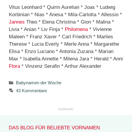
Vitus Leonhard * Quirin Aurelian * Joas * Ludwig
Korbinian * Nias * Anesa * Mila-Carlotta * Allessio *
Jannes
Theo * Elena Christina * Gion * Malina *
Livia * Anian * Liv Finja *
Philomena
* Vivienne
Maleen * Franz Xaver * Carl Friedrich * Marlies
Therese * Lucia Everly * Merle Anna * Margarethe
Elisa * Enzo Luciano * Antonia Zuzana * Marian
Max * Isabella Annette * Milena Jara * Herald * Anni
Flora
* Vinzenz Serafin * Arthur Alexander
Kategorien
Babynamen der Woche
43 Kommentare
DAS BLOG FÜR BELIEBTE VORNAMEN