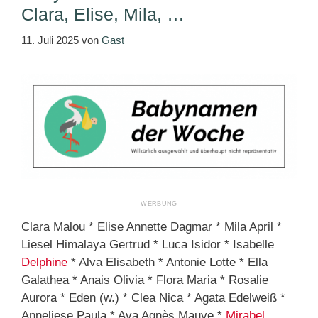
Clara, Elise, Mila, …
11. Juli 2025
von
Gast
Clara Malou * Elise Annette Dagmar * Mila April *
Liesel Himalaya Gertrud * Luca Isidor * Isabelle
Delphine
* Alva Elisabeth * Antonie Lotte * Ella
Galathea * Anais Olivia * Flora Maria * Rosalie
Aurora * Eden (w.) * Clea Nica * Agata Edelweiß *
Anneliese Paula * Ava Agnès Mauve *
Mirabel