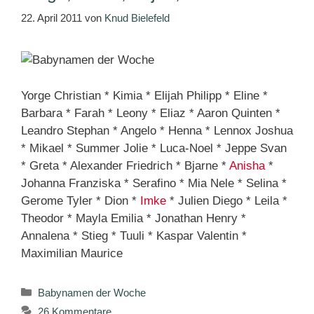
22. April 2011
von
Knud Bielefeld
Yorge Christian * Kimia * Elijah Philipp * Eline *
Barbara * Farah * Leony * Eliaz * Aaron Quinten *
Leandro Stephan * Angelo * Henna * Lennox Joshua
* Mikael * Summer Jolie * Luca-Noel * Jeppe Svan
* Greta * Alexander Friedrich * Bjarne *
Anisha
*
Johanna Franziska * Serafino * Mia Nele * Selina *
Gerome Tyler * Dion *
Imke
* Julien Diego * Leila *
Theodor * Mayla Emilia * Jonathan Henry *
Annalena * Stieg * Tuuli * Kaspar Valentin *
Maximilian Maurice
Kategorien
Babynamen der Woche
26 Kommentare