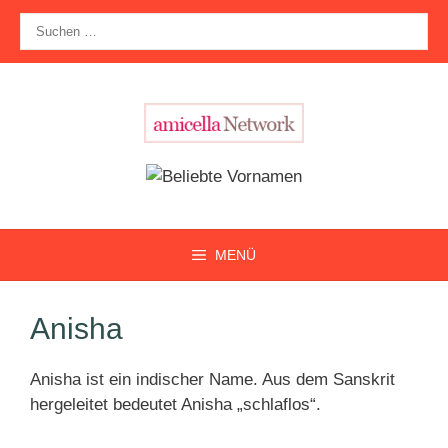
Zum
Suche
Inhalt
nach:
springen
MENÜ
Anisha
Anisha ist ein indischer Name. Aus dem Sanskrit
hergeleitet bedeutet Anisha „schlaflos“.