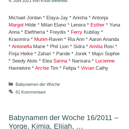
4. Juni 2021
von
Knud Bielefeld
Michael Jordan * Elaya-Jay * Anisha * Antonja
Margot
Hilde * Milan Elano * Lenora *
Esther
* Yuna
Anna * Eleftheria * Freydis *
Ferry
Kubilay *
Krasimira *
Munin
-Raven * Ria Ann * Aaron Ananda
*
Antonella
Marie * Phil Lion * Sidra *
Amilia
Rosi *
Finja Heike * Zahari * Paride * Jorek * Majvi Sophie
* Seedy Alois * Elea
Sarina
* Narisara *
Lucienne
Hannelore *
Archie
Tim * Felipa *
Vivian
Cathy
Kategorien
Babynamen der Woche
61 Kommentare
Babynamen der Woche 16/2011 –
Yorge, Kimia, Elijah, …