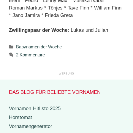
Eleni * Pedro * Lenny Max * Maleika Isabel *
Roman Markus * Tönjes * Tave Finn * William Finn
* Jano Jamira * Frieda Greta
Zwillingspaar der Woche:
Lukas und Julian
Kategorien
Babynamen der Woche
2 Kommentare
DAS BLOG FÜR BELIEBTE VORNAMEN
Vornamen-Hitliste 2025
Horstomat
Vornamengenerator