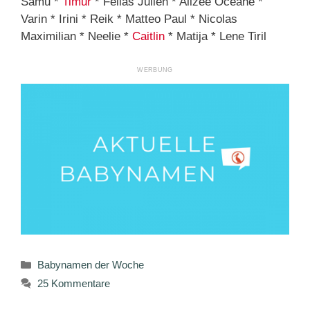
Samu *
Timur
* Felias Julien * Alizée Océane *
Varin * Irini * Reik * Matteo Paul * Nicolas
Maximilian * Neelie *
Caitlin
* Matija * Lene Tiril
Kategorien
Babynamen der Woche
25 Kommentare