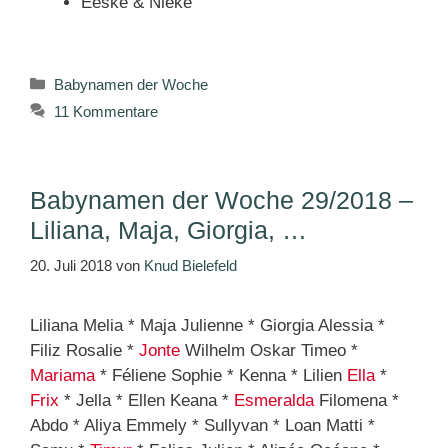
Eeske & Nieke
Kategorien
Babynamen der Woche
11 Kommentare
Babynamen der Woche 29/2018 –
Liliana, Maja, Giorgia, …
20. Juli 2018
von
Knud Bielefeld
Liliana Melia * Maja Julienne * Giorgia Alessia *
Filiz Rosalie *
Jonte
Wilhelm Oskar Timeo *
Mariama
* Féliene Sophie * Kenna * Lilien
Ella
*
Frix
* Jella * Ellen Keana *
Esmeralda
Filomena *
Abdo * Aliya Emmely * Sullyvan * Loan Matti *