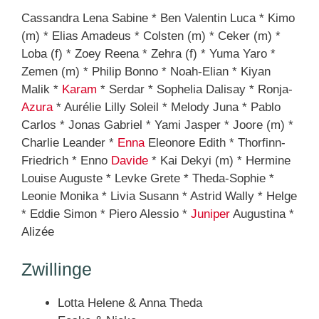
Cassandra Lena Sabine * Ben Valentin Luca * Kimo
(m) * Elias Amadeus * Colsten (m) * Ceker (m) *
Loba (f) * Zoey Reena * Zehra (f) * Yuma Yaro *
Zemen (m) * Philip Bonno * Noah-Elian * Kiyan
Malik *
Karam
* Serdar * Sophelia Dalisay * Ronja-
Azura
* Aurélie Lilly Soleil * Melody Juna * Pablo
Carlos * Jonas Gabriel * Yami Jasper * Joore (m) *
Charlie Leander *
Enna
Eleonore Edith * Thorfinn-
Friedrich * Enno
Davide
* Kai Dekyi (m) * Hermine
Louise Auguste * Levke Grete * Theda-Sophie *
Leonie Monika * Livia Susann * Astrid Wally * Helge
* Eddie Simon * Piero Alessio *
Juniper
Augustina *
Alizée
Zwillinge
Lotta Helene & Anna Theda