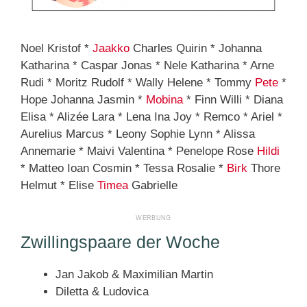
Noel Kristof *
Jaakko
Charles Quirin * Johanna
Katharina * Caspar Jonas * Nele Katharina * Arne
Rudi * Moritz Rudolf * Wally Helene * Tommy
Pete
*
Hope Johanna Jasmin *
Mobina
* Finn Willi * Diana
Elisa * Alizée Lara * Lena Ina Joy * Remco * Ariel *
Aurelius Marcus * Leony Sophie Lynn * Alissa
Annemarie * Maivi Valentina * Penelope Rose
Hildi
* Matteo Ioan Cosmin * Tessa Rosalie *
Birk
Thore
Helmut * Elise
Timea
Gabrielle
Zwillingspaare der Woche
Jan Jakob & Maximilian Martin
Diletta & Ludovica