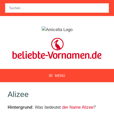
Zum
Suche
Inhalt
nach:
springen
MENÜ
Alizee
Hintergrund:
Was bedeutet
der Name Alizee
?