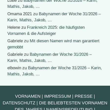
LoBe
zu
Babynamen der Woche 31/2026 – Karin,
Mathis, Jakob, …
Omama 2021
zu
Babynamen der Woche 31/2026 –
Karin, Mathis, Jakob, …
Helene
zu
Frankreich 2025: die häufigsten
Vornamen & die Aufsteiger
Gabriele
zu
Mit diesen Namen wird man garantiert
gemobbt
Gabriele
zu
Babynamen der Woche 31/2026 –
Karin, Mathis, Jakob, …
elbowin
zu
Babynamen der Woche 31/2026 – Karin,
Mathis, Jakob, …
VORNAMEN
|
IMPRESSUM
|
PRESSE
|
DATENSCHUTZ
|
DIE BELIEBTESTEN VORNAMEN
DES JAHRES
|
NAMENSBEDEUTUNG
|