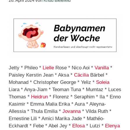
26. April 2024
von
Knud Bielefeld
Jetty * Phileo *
Lielle
Rose * Nico Aoi *
Vanilla
*
Paisley Kerstin Jean * Aksa *
Cäcilia
Bärbel *
Mohanad * Christopher George * Yeliz *
Soleia
Liara * Anya-Jiam * Teoman Tuna * Mumtaz * Luces
Thomas *
Heidrun
* Florenz * Seraphim * Ila * Enno
Kasimir * Emma Malia Erika * Aura * Aleyna-
Allessia * Thula Emilia *
Jovanna
* Vilda Ruth *
Ernestine Lili * Amici Marika Jade * Mathéo-
Eckhardt * Febe * Abel Jey *
Efosa
* Lutzi *
Elenya