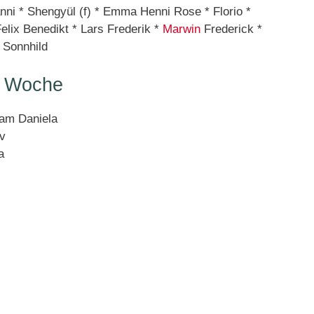
anni * Shengyül (f) * Emma Henni Rose * Florio *
Felix Benedikt * Lars Frederik *
Marwin
Frederick *
* Sonnhild
r Woche
am Daniela
v
a