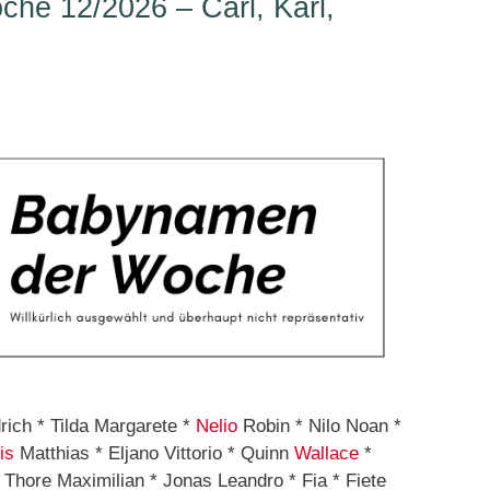
he 12/2026 – Carl, Karl,
rich * Tilda Margarete *
Nelio
Robin * Nilo Noan *
is
Matthias * Eljano Vittorio * Quinn
Wallace
*
Thore Maximilian * Jonas Leandro * Fia * Fiete