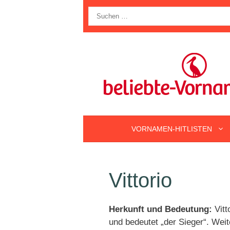
Zum
Suche
Inhalt
nach:
springen
VORNAMEN-HITLISTEN
Vittorio
Herkunft und Bedeutung:
Vitt
und bedeutet „der Sieger“. Wei