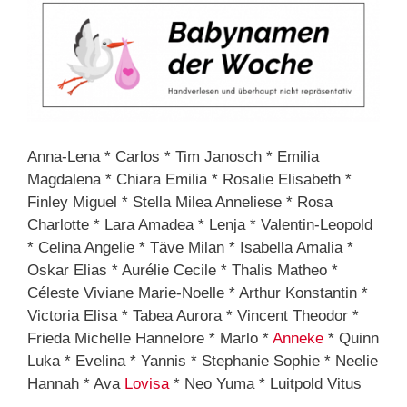
Anna-Lena * Carlos * Tim Janosch * Emilia
Magdalena * Chiara Emilia * Rosalie Elisabeth *
Finley Miguel * Stella Milea Anneliese * Rosa
Charlotte * Lara Amadea * Lenja * Valentin-Leopold
* Celina Angelie * Täve Milan * Isabella Amalia *
Oskar Elias * Aurélie Cecile * Thalis Matheo *
Céleste Viviane Marie-Noelle * Arthur Konstantin *
Victoria Elisa * Tabea Aurora * Vincent Theodor *
Frieda Michelle Hannelore * Marlo *
Anneke
* Quinn
Luka * Evelina * Yannis * Stephanie Sophie * Neelie
Hannah * Ava
Lovisa
* Neo Yuma * Luitpold Vitus