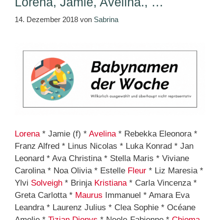
Lorena, Jamie, Avelina., …
14. Dezember 2018
von
Sabrina
Lorena
* Jamie (f) *
Avelina
* Rebekka Eleonora *
Franz Alfred * Linus Nicolas * Luka Konrad * Jan
Leonard * Ava Christina * Stella Maris * Viviane
Carolina * Noa Olivia * Estelle
Fleur
* Liz Maresia *
Ylvi
Solveigh
* Brinja
Kristiana
* Carla Vincenza *
Greta Carlotta *
Maurus
Immanuel * Amara Eva
Leandra * Laurenz Julius * Clea Sophie * Océane
Amelie *
Tizian
Dionys
* Neele-Fabienne *
Chioma