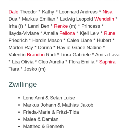
Dale
Theodor * Kathy * Leonhard Andreas *
Nisa
Dua * Markus Emilian * Ludwig Leopold
Wendelin
*
Irha (f) * Lenni Ben *
Renke
(m) * Princess *
Ilayda-Viviane * Amalia
Fellona
* Kjell Leiv *
Rune
Friedrich * Hardin Mason * Calea Liane * Hubert *
Marlon Ray * Dorina * Haylie-Grace Nadine *
Valentin
Brandon
Rudi * Liora Gabriele * Amira Lava
* Léa Olivia * Cleo Aurelia * Flora Emilia *
Saphira
Tiara * Josko (m)
Zwillinge
Lene Anni & Selah Luise
Markus Johann & Mathias Jakob
Frieda-Marie & Fritzi-Tilda
Malea & Damian
Mattheo & Benneth