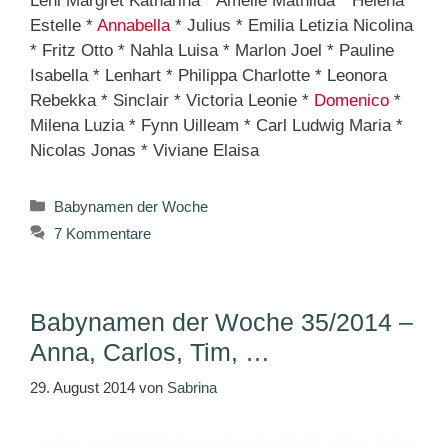
Leni Margret Katharina * Amelie Mathilda * Helena
Estelle *
Annabella
* Julius * Emilia Letizia Nicolina
* Fritz Otto * Nahla Luisa * Marlon Joel * Pauline
Isabella * Lenhart * Philippa Charlotte * Leonora
Rebekka * Sinclair * Victoria Leonie *
Domenico
*
Milena Luzia * Fynn Uilleam * Carl Ludwig Maria *
Nicolas Jonas * Viviane Elaisa
Kategorien
Babynamen der Woche
7 Kommentare
Babynamen der Woche 35/2014 –
Anna, Carlos, Tim, …
29. August 2014
von
Sabrina