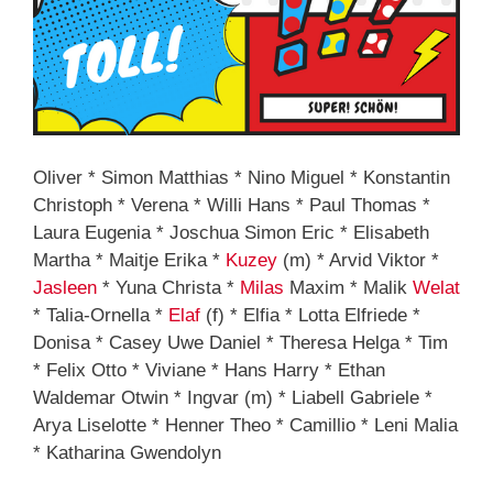
Oliver * Simon Matthias * Nino Miguel * Konstantin
Christoph * Verena * Willi Hans * Paul Thomas *
Laura Eugenia * Joschua Simon Eric * Elisabeth
Martha * Maitje Erika *
Kuzey
(m) * Arvid Viktor *
Jasleen
* Yuna Christa *
Milas
Maxim * Malik
Welat
* Talia-Ornella *
Elaf
(f) * Elfia * Lotta Elfriede *
Donisa * Casey Uwe Daniel * Theresa Helga * Tim
* Felix Otto * Viviane * Hans Harry * Ethan
Waldemar Otwin * Ingvar (m) * Liabell Gabriele *
Arya Liselotte * Henner Theo * Camillio * Leni Malia
* Katharina Gwendolyn