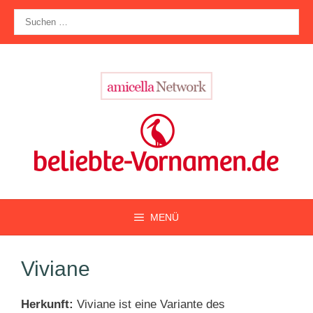
Zum
Suche
Inhalt
nach:
springen
MENÜ
Viviane
Herkunft:
Viviane ist eine Variante des