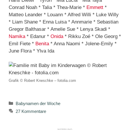
Hans Dieter * Tyron * Mia Lucia * Mia Taya *
Conrad Noah * Talia * Thea-Marie *
Emmett
*
Matteo Leander * Louann * Alfred Willi * Luke Willy
* Liam Shane * Enna Luisa * Annmarie * Sebastian
Gregor Balthasar * Amelie Sue * Lenya Skadi *
Namika
* Edanur *
Onida
* Rikku Zoé * Ole Georg *
Emil Fiete *
Benita
* Anna Naomi * Jolene-Emily *
June Flora * Ylva Ida
Grafik © Robert Kneschke – fotolia.com
Kategorien
Babynamen der Woche
27 Kommentare