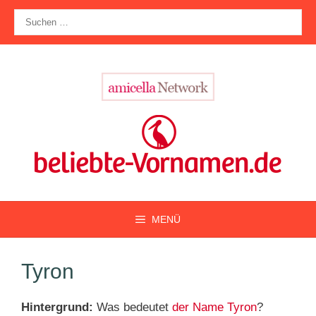
Zum
Suche
Inhalt
nach:
springen
MENÜ
Tyron
Hintergrund:
Was bedeutet
der Name Tyron
?