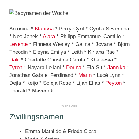
Antonina *
Klarissa
* Perry Cyril * Cyrilla Severiena
* Neo Janek *
Alara
* Philipp Emmanuel Camillo *
Levente
* Finneas Wesley * Galina * Jovana * Björn
Theodin * Eleyna Emilya * Leith * Kiriana Rae *
Dalil
* Charlotte Christina Carola * Khaleesia *
Tyron
* Nayara Leilani *
Dorina
* Ela-Su *
Jannika
*
Jonathan Gabriel Ferdinand *
Marin
* Lucé Lynn *
Dejla * Keijo * Soleja Rose * Lijan Elias *
Peyton
*
Thorald * Maverick
Zwillingsnamen
Emma Mathilde & Frieda Clara