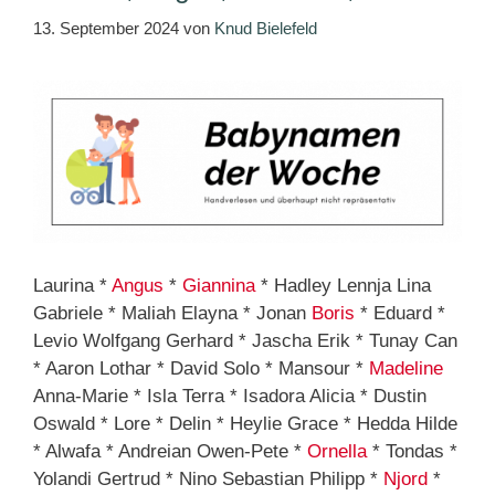
13. September 2024
von
Knud Bielefeld
Laurina *
Angus
*
Giannina
* Hadley Lennja Lina
Gabriele * Maliah Elayna * Jonan
Boris
* Eduard *
Levio Wolfgang Gerhard * Jascha Erik * Tunay Can
* Aaron Lothar * David Solo * Mansour *
Madeline
Anna-Marie * Isla Terra * Isadora Alicia * Dustin
Oswald * Lore * Delin * Heylie Grace * Hedda Hilde
* Alwafa * Andreian Owen-Pete *
Ornella
* Tondas *
Yolandi Gertrud * Nino Sebastian Philipp *
Njord
*