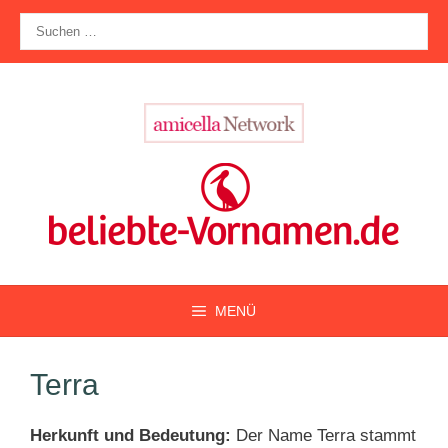
Zum
Suche
Inhalt
nach:
springen
MENÜ
Terra
Herkunft und Bedeutung:
Der Name Terra stammt