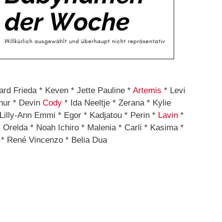
ard Frieda * Keven * Jette Pauline *
Artemis
* Levi
thur * Devin
Cody
* Ida Neeltje * Zerana * Kylie
 Lilly-Ann Emmi * Egor * Kadjatou * Perin *
Lavin
*
Orelda * Noah Ichiro * Malenia * Carli * Kasima *
* René Vincenzo * Belia Dua