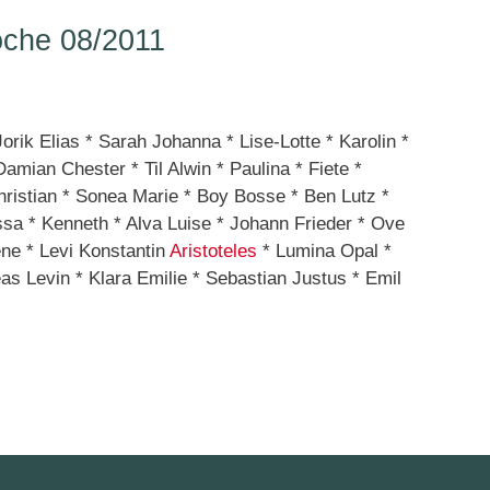
che 08/2011
Jorik Elias * Sarah Johanna * Lise-Lotte * Karolin *
mian Chester * Til Alwin * Paulina * Fiete *
hristian * Sonea Marie * Boy Bosse * Ben Lutz *
ssa * Kenneth * Alva Luise * Johann Frieder * Ove
ene * Levi Konstantin
Aristoteles
* Lumina Opal *
s Levin * Klara Emilie * Sebastian Justus * Emil