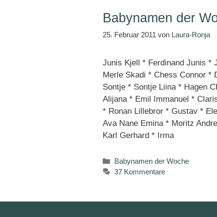
Babynamen der Wo
25. Februar 2011
von
Laura-Ronja
Junis Kjell * Ferdinand Junis * 
Merle Skadi * Chess Connor * Da
Sontje * Sontje Liina * Hagen C
Alijana * Emil Immanuel * Clari
* Ronan Lillebror * Gustav * El
Ava Nane Emina * Moritz Andrea
Karl Gerhard * Irma
Kategorien
Babynamen der Woche
37 Kommentare