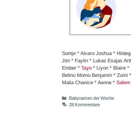
Sontje * Alvaro Joshua * Hildeg
Jim * Faylin * Lukas Esajas Ar
Ember *
Tayo
* Liyon * Blaire *
Belino Momo Benjamin * Zumi * 
Malia Chanice * Aenne *
Salem
Kategorien
Babynamen der Woche
28 Kommentare