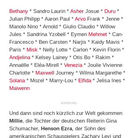
Bethany
* Sandro Laurin *
Asher
Josue *
Duru
*
Julian Philipp * Aaron Paul *
Arvo
Frank * Jenne *
Manolo Nino * Arnold * Giulio Claudio * Willow
Jules * Sandrina Yzobell * Eymen
Mehmet
* Can-
Francesco * Ben Carsten * Narjis * Kaidy Mavis *
Paris *
Misk
* Nelly Lotte * Carlon * Kevin Florin *
Andjelina
* Kelsey Lainey * Otis Bo * Rakim *
Annaëlle * Eléa-Mirell *
Venezia
* Joulie Vivienne
Charlotte *
Maxwell
Journey * Wilma Margarethe *
Solana
* Mozel * Marry-Lou *
Elfida
* Jelisa Ines *
Maiwenn
Und dann sind noch kürzlich zur Welt gekommen
Millie
, die Tochter der deutschen Reiterin Gina
Schumacher,
Henson Ezra
, der Sohn des
amerikanischen Schauspielers Zachary Levi und