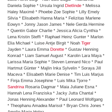
Daniela Sophie * Ursula Ingrid
Dietlinde
* Melissa
Haley Maximé * Phoebe Zoe Sophie * Lilly Emely
Silvia * Elisabeth Hanna Maria * Felizitas Marlene
Eowyn * Jonny Jason James * Nele Gerda Hermine
* Quentin Gabor Charlie * Jessica Alicia Cynthia *
Lena Kristin Steffi * Raphael Heinz Gunter * Marlon
Elia Michael * Luise Antje Birgit * Noah
Tiger
Jayden * Laura Emma
Dorette
* Gustav Henning
Konrad * Liam Samuel August * Karolin Lara Maya *
Larissa Maria Sophie * Steven Lennard Nico * Paul
Hartmut Günter * Majlin Inka Sylvelin * Soraya Jill
Maceva * Elisabeth Marie Denise * Tim Luis Marjus
* Finja Emma Josephine * Luis Mika Tjorre *
Sandrina
Rosaria Dagmar * Maia Juliane Esna *
Hannah Lena Franziska * Jacky Jutta Chantal *
Jonas Henning Alexander * Paul Leonard Wolfgang
* Theophanu Amadea Marisol * Bryan Chris Jones *
Amelie Marie Helga