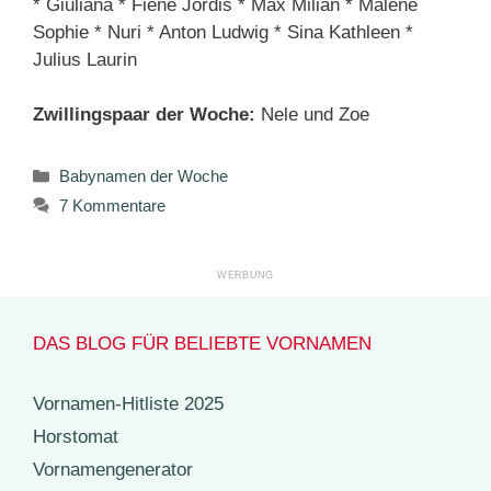
* Giuliana * Fiene Jördis * Max Milian * Malene
Sophie * Nuri * Anton Ludwig * Sina Kathleen *
Julius Laurin
Zwillingspaar der Woche:
Nele und Zoe
Kategorien
Babynamen der Woche
7 Kommentare
DAS BLOG FÜR BELIEBTE VORNAMEN
Vornamen-Hitliste 2025
Horstomat
Vornamengenerator