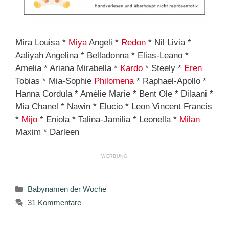
Mira Louisa *
Miya
Angeli *
Redon
* Nil Livia *
Aaliyah Angelina * Belladonna * Elias-Leano *
Amelia * Ariana Mirabella *
Kardo
* Steely *
Eren
Tobias * Mia-Sophie
Philomena
* Raphael-Apollo *
Hanna Cordula * Amélie Marie * Bent Ole * Dilaani *
Mia Chanel * Nawin * Elucio * Leon Vincent Francis
*
Mijo
* Eniola * Talina-Jamilia * Leonella *
Milan
Maxim * Darleen
Kategorien
Babynamen der Woche
31 Kommentare