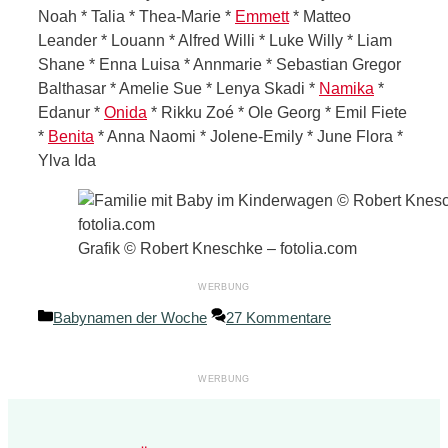
Noah * Talia * Thea-Marie *
Emmett
* Matteo
Leander * Louann * Alfred Willi * Luke Willy * Liam
Shane * Enna Luisa * Annmarie * Sebastian Gregor
Balthasar * Amelie Sue * Lenya Skadi *
Namika
*
Edanur *
Onida
* Rikku Zoé * Ole Georg * Emil Fiete
*
Benita
* Anna Naomi * Jolene-Emily * June Flora *
Ylva Ida
Grafik © Robert Kneschke – fotolia.com
Kategorien
Babynamen der Woche
27 Kommentare