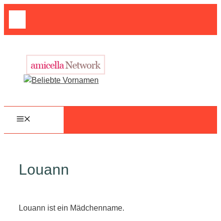
Zum
Suche
Inhalt
nach:
springen
MENÜ
Louann
Louann ist ein Mädchenname.