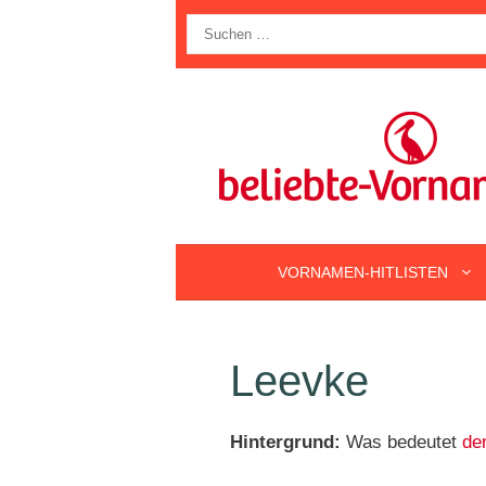
Zum
Suche
Inhalt
nach:
springen
VORNAMEN-HITLISTEN
Leevke
Hintergrund:
Was bedeutet
de