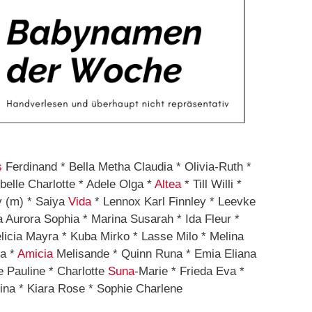
s
Ferdinand * Bella Metha Claudia * Olivia-Ruth *
belle Charlotte * Adele Olga *
Altea
* Till Willi *
y (m) * Saiya
Vida
* Lennox Karl Finnley * Leevke
a Aurora Sophia * Marina Susarah * Ida Fleur *
licia Mayra * Kuba Mirko * Lasse Milo * Melina
na *
Amicia
Melisande * Quinn Runa * Emia Eliana
e Pauline * Charlotte
Suna
-Marie * Frieda Eva *
ina * Kiara Rose * Sophie Charlene