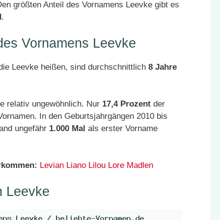
en größten Anteil des Vornamens Leevke gibt es
d
.
r des Vornamens Leevke
ie Leevke heißen, sind durchschnittlich
8 Jahre
e relativ ungewöhnlich. Nur
17,4 Prozent
der
 Vornamen. In den Geburtsjahrgängen 2010 bis
land ungefähr
1.000 Mal
als erster Vorname
orkommen:
Levian
Liano
Lilou
Lore
Madlen
n Leevke