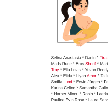
Selina Anastasia * Danin *
Fira
Mads Rune * Eros
Sherif
* Mari
Troy
* Ella Lovis * Yuvan Redd
Alea * Elida * Iliyan
Amor
* Talí
Smilla
Lumi
* Erwin Jürgen * Fe
Karina Celine * Samantha Gali
* Harper Minou * Robin * Laerk
Pauline Evin Rosa * Laura Sabr