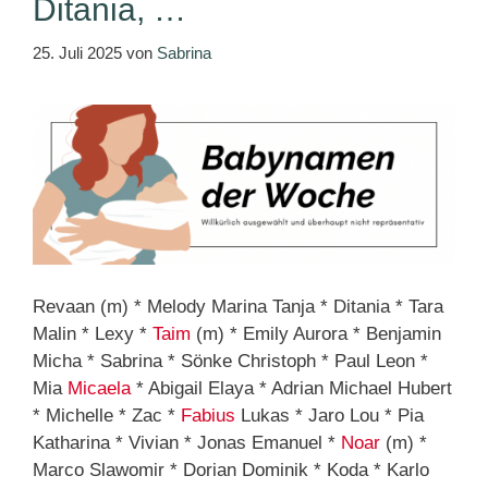
Ditania, …
25. Juli 2025
von
Sabrina
Revaan (m) * Melody Marina Tanja * Ditania * Tara
Malin * Lexy *
Taim
(m) * Emily Aurora * Benjamin
Micha * Sabrina * Sönke Christoph * Paul Leon *
Mia
Micaela
* Abigail Elaya * Adrian Michael Hubert
* Michelle * Zac *
Fabius
Lukas * Jaro Lou * Pia
Katharina * Vivian * Jonas Emanuel *
Noar
(m) *
Marco Slawomir * Dorian Dominik * Koda * Karlo