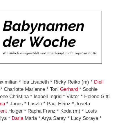
imilian * Ida Lisabeth * Ricky Reiko (m) *
Diell
 * Charlotte Marianne * Toni
Gerhard
* Sophie
ne Christina * Isabell Ingrid * Viktor * Helene Gitti
ina
* Janos * Laszlo * Paul Heinz * Josefa
ent
Holger * Rapha Franz * Koda (m) * Louis
fiya *
Daria
Maria * Arya Saray * Lucy Soraya *