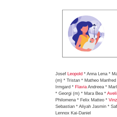
Josef
Leopold
* Anna Lena * Max
(m) * Tristan * Matheo Manfred
Irmgard *
Flavia
Andreea * Marle
* Georgi (m) * Mara Bea *
Avel
Philomena * Felix Matteo *
Vinz
Sebastian * Aliyah Jasmin * Sa
Lennox Kai-Daniel