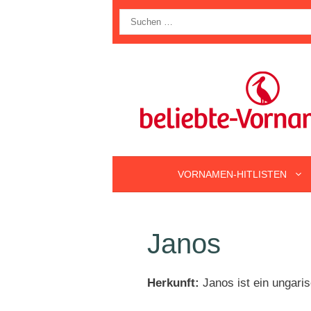
Zum
Suche
Inhalt
nach:
springen
VORNAMEN-HITLISTEN
Janos
Herkunft:
Janos ist ein ungari