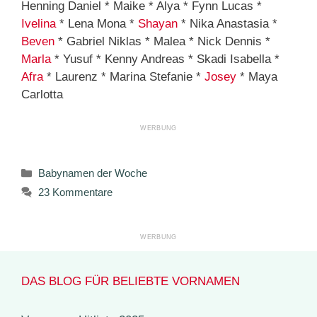
Henning Daniel * Maike * Alya * Fynn Lucas *
Ivelina
* Lena Mona *
Shayan
* Nika Anastasia *
Beven
* Gabriel Niklas * Malea * Nick Dennis *
Marla
* Yusuf * Kenny Andreas * Skadi Isabella *
Afra
* Laurenz * Marina Stefanie *
Josey
* Maya
Carlotta
Kategorien
Babynamen der Woche
23 Kommentare
DAS BLOG FÜR BELIEBTE VORNAMEN