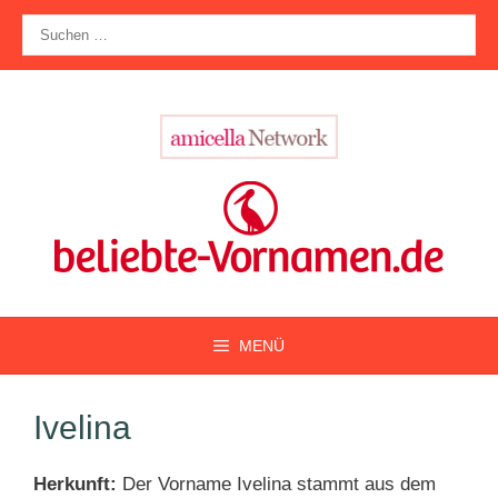
Zum
Suche
Inhalt
nach:
springen
MENÜ
Ivelina
Herkunft:
Der Vorname Ivelina stammt aus dem