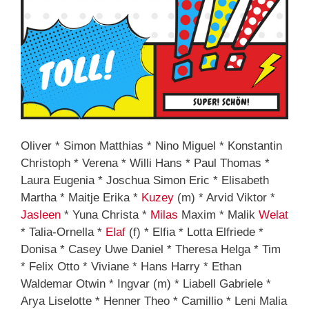
Oliver * Simon Matthias * Nino Miguel * Konstantin
Christoph * Verena * Willi Hans * Paul Thomas *
Laura Eugenia * Joschua Simon Eric * Elisabeth
Martha * Maitje Erika *
Kuzey
(m) * Arvid Viktor *
Jasleen
* Yuna Christa *
Milas
Maxim * Malik
Welat
* Talia-Ornella *
Elaf
(f) * Elfia * Lotta Elfriede *
Donisa * Casey Uwe Daniel * Theresa Helga * Tim
* Felix Otto * Viviane * Hans Harry * Ethan
Waldemar Otwin * Ingvar (m) * Liabell Gabriele *
Arya Liselotte * Henner Theo * Camillio * Leni Malia