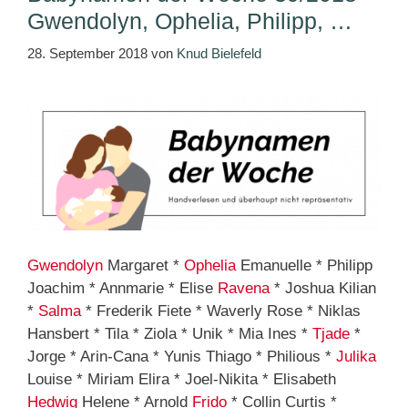
Gwendolyn, Ophelia, Philipp, …
28. September 2018
von
Knud Bielefeld
Gwendolyn
Margaret *
Ophelia
Emanuelle * Philipp
Joachim * Annmarie * Elise
Ravena
* Joshua Kilian
*
Salma
* Frederik Fiete * Waverly Rose * Niklas
Hansbert * Tila * Ziola * Unik * Mia Ines *
Tjade
*
Jorge * Arin-Cana * Yunis Thiago * Philious *
Julika
Louise * Miriam Elira * Joel-Nikita * Elisabeth
Hedwig
Helene * Arnold
Frido
* Collin Curtis *