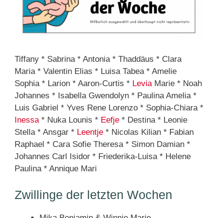
Tiffany * Sabrina * Antonia * Thaddäus * Clara
Maria * Valentin Elias * Luisa Tabea * Amelie
Sophia * Larion * Aaron-Curtis *
Levia
Marie * Noah
Johannes * Isabella Gwendolyn * Paulina Amelia *
Luis Gabriel * Yves Rene Lorenzo * Sophia-Chiara *
Inessa
* Nuka Lounis *
Eefje
* Destina * Leonie
Stella * Ansgar *
Leentje
* Nicolas Kilian * Fabian
Raphael * Cara Sofie Theresa * Simon Damian *
Johannes Carl Isidor * Friederika-Luisa * Helene
Paulina * Annique Mari
Zwillinge der letzten Wochen
Mika Benjamin & Winnie Marie