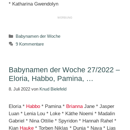
* Katharina Gwendolyn
Kategorien
Babynamen der Woche
9 Kommentare
Babynamen der Woche 27/2022 –
Eloria, Habbo, Pamina, …
8. Juli 2022
von
Knud Bielefeld
Eloria *
Habbo
* Pamina *
Brianna
Jane * Jasper
Luan * Lenia Lou * Loke * Käthe Noemi * Madalin
Gabriel * Nina Ottilie * Spyridon * Hannah Rahel *
Kian
Hauke
* Torben Niklas * Dunja * Naya * Lias