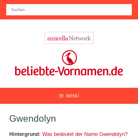
Zum
Suche
Inhalt
nach:
springen
MENÜ
Gwendolyn
Hintergrund:
Was bedeutet der Name Gwendolyn
?