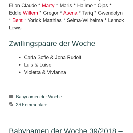
Elian Claude *
Marty
* Maris * Halime * Ojas *
Eddie
Willem
* Gregor *
Asena
* Tariq * Gwendolyn
*
Bent
* Yorick Matthias * Selma-Wilhelma * Lennox
Lewis
Zwillingspaare der Woche
Carla Sofie & Jona Rudolf
Luis & Luise
Violetta & Vivianna
Kategorien
Babynamen der Woche
39 Kommentare
Babynamen der Woche 39/2018 –