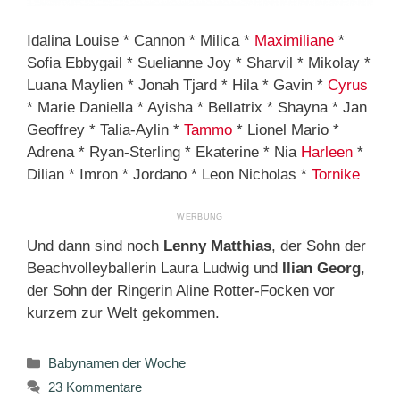
Idalina Louise * Cannon * Milica *
Maximiliane
*
Sofia Ebbygail * Suelianne Joy * Sharvil * Mikolay *
Luana Maylien * Jonah Tjard * Hila * Gavin *
Cyrus
* Marie Daniella * Ayisha * Bellatrix * Shayna * Jan
Geoffrey * Talia-Aylin *
Tammo
* Lionel Mario *
Adrena * Ryan-Sterling * Ekaterine * Nia
Harleen
*
Dilian * Imron * Jordano * Leon Nicholas *
Tornike
Und dann sind noch
Lenny Matthias
, der Sohn der
Beachvolleyballerin Laura Ludwig und
Ilian Georg
,
der Sohn der Ringerin Aline Rotter-Focken vor
kurzem zur Welt gekommen.
Kategorien
Babynamen der Woche
23 Kommentare