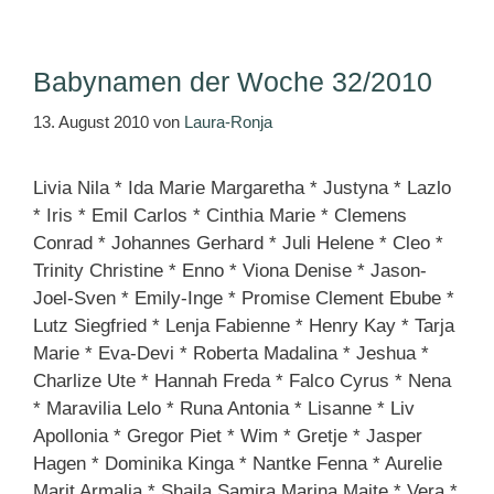
Babynamen der Woche 32/2010
13. August 2010
von
Laura-Ronja
Livia Nila * Ida Marie Margaretha * Justyna * Lazlo
* Iris * Emil Carlos * Cinthia Marie * Clemens
Conrad * Johannes Gerhard * Juli Helene * Cleo *
Trinity Christine * Enno * Viona Denise * Jason-
Joel-Sven * Emily-Inge * Promise Clement Ebube *
Lutz Siegfried * Lenja Fabienne * Henry Kay * Tarja
Marie * Eva-Devi * Roberta Madalina * Jeshua *
Charlize Ute * Hannah Freda * Falco Cyrus * Nena
* Maravilia Lelo * Runa Antonia * Lisanne * Liv
Apollonia * Gregor Piet * Wim * Gretje * Jasper
Hagen * Dominika Kinga * Nantke Fenna * Aurelie
Marit Armalia * Shaila Samira Marina Maite * Vera *