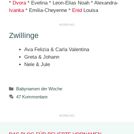
*
Dvora
* Evelina * Leon-Elias Noah * Alexandra-
Ivanka
* Emilia-Cheyenne *
Enid
Louisa
Zwillinge
Ava Felizia & Carla Valentina
Greta & Johann
Nele & Jule
Kategorien
Babynamen der Woche
47 Kommentare