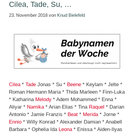
Cilea, Tade, Su, …
23. November 2018
von
Knud Bielefeld
Cilea
*
Tade
Jonas * Su *
Beene
* Keylam * Jelte *
Roman Hermann Maria * Thida Marleen * Finn-Luka
* Katharina
Melody
* Adem Mohammed * Enna *
Aliyar *
Namika
* Arian Elias * Tina
Raquel
* Darian
Antonio * Jamie Franzis *
Beat
*
Merida
* Jorne *
Ennio
* Willy Konrad * Alexander Damian * Anabell
Barbara * Ophelia Ida
Leona
* Enissa * Aiden-Ilyas