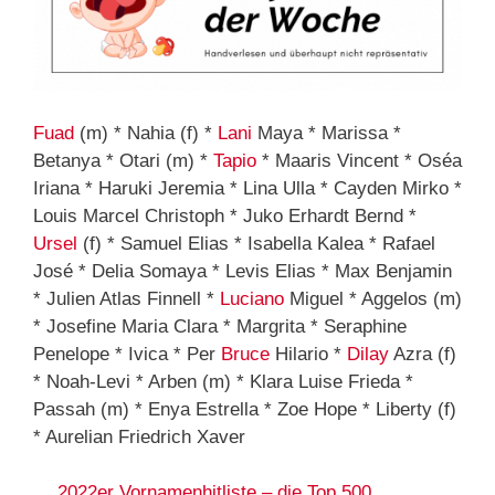
Fuad
(m) * Nahia (f) *
Lani
Maya * Marissa *
Betanya * Otari (m) *
Tapio
* Maaris Vincent * Oséa
Iriana * Haruki Jeremia * Lina Ulla * Cayden Mirko *
Louis Marcel Christoph * Juko Erhardt Bernd *
Ursel
(f) * Samuel Elias * Isabella Kalea * Rafael
José * Delia Somaya * Levis Elias * Max Benjamin
* Julien Atlas Finnell *
Luciano
Miguel * Aggelos (m)
* Josefine Maria Clara * Margrita * Seraphine
Penelope * Ivica * Per
Bruce
Hilario *
Dilay
Azra (f)
* Noah-Levi * Arben (m) * Klara Luise Frieda *
Passah (m) * Enya Estrella * Zoe Hope * Liberty (f)
* Aurelian Friedrich Xaver
…
2022er Vornamenhitliste – die Top 500