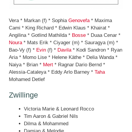
Vera * Markan (f) * Sophia
Genovefa
* Maxima
Cami * King Richard * Edwin Klaus * Khairat *
Angilina * Gotlind Mathilda *
Bosse
* Duaa Cenar *
Noura
* Mats Erik * Ciyager (m) * Sauragya (m) *
Bao-Vy (f) *
Evin
(f) *
Davila
* Kodi Sandron * Ryan
Aria * Momo Lise * Helene Käthe * Delia Wanda *
Naiya * Brian *
Mert
* Ragnar Dario Bernd *
Alessia-Cataleya * Eddy Arlo Barney *
Taha
Mohamed Detlef
Zwillinge
Victoria Marie & Leonard Rocco
Tim Aaron & Gabriel Nils
Dilma & Mohammed
Damian & Melodie