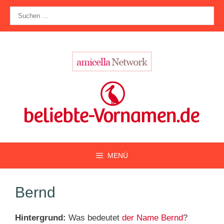
Zum
Suche
Inhalt
nach:
springen
MENÜ
Bernd
Hintergrund:
Was bedeutet
der Name Bernd
?