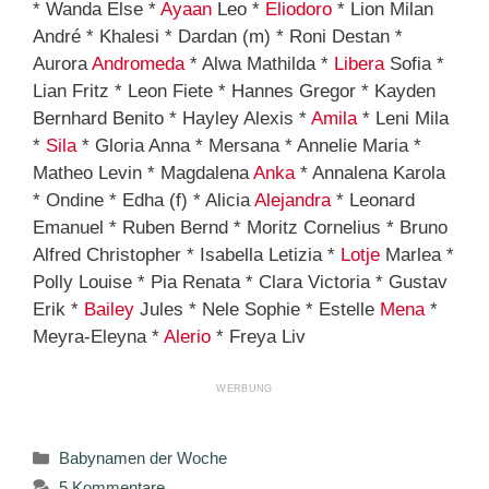
* Wanda Else *
Ayaan
Leo *
Eliodoro
* Lion Milan
André * Khalesi * Dardan (m) * Roni Destan *
Aurora
Andromeda
* Alwa Mathilda *
Libera
Sofia *
Lian Fritz * Leon Fiete * Hannes Gregor * Kayden
Bernhard Benito * Hayley Alexis *
Amila
* Leni Mila
*
Sila
* Gloria Anna * Mersana * Annelie Maria *
Matheo Levin * Magdalena
Anka
* Annalena Karola
* Ondine * Edha (f) * Alicia
Alejandra
* Leonard
Emanuel * Ruben Bernd * Moritz Cornelius * Bruno
Alfred Christopher * Isabella Letizia *
Lotje
Marlea *
Polly Louise * Pia Renata * Clara Victoria * Gustav
Erik *
Bailey
Jules * Nele Sophie * Estelle
Mena
*
Meyra-Eleyna *
Alerio
* Freya Liv
Kategorien
Babynamen der Woche
5 Kommentare