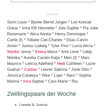
Sorin Louis * Bjonte Bernd Jürgen * Leo Konrad
Oskar * Irma Elfi Henriette * Jola Sophie * Pia Jolie
Rosemarie * Alice Annita * Henry Dominique *
Carlie (f) * Tidiane Ciel-Charles * Elias-Calvin
Armin * Justus Ludwig * Tyler Finn * Lucia Alicia *
Wenke
Jenny *
Eloisa
Maria * Anni Lene * Liddy
Monika * Aurelia Carolin Katja * Meri (f) * Marc
Maurice * Leticia Adelheid *
Hedi
Cathleen * Luzie
Gudrun *
Caritas
* Leonie Sabrina * Jorte Otto *
Jessica-Cataleya * Rike * Lupo * Nero * Sophia
Marina *
Insa
Sophie * Cara Marie * Ria
Zwillingspaare der Woche
Leonie & Justus