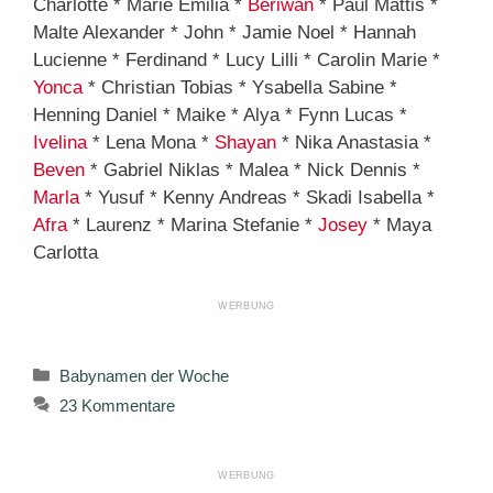
Charlotte * Marie Emilia *
Beriwan
* Paul Mattis *
Malte Alexander * John * Jamie Noel * Hannah
Lucienne * Ferdinand * Lucy Lilli * Carolin Marie *
Yonca
* Christian Tobias * Ysabella Sabine *
Henning Daniel * Maike * Alya * Fynn Lucas *
Ivelina
* Lena Mona *
Shayan
* Nika Anastasia *
Beven
* Gabriel Niklas * Malea * Nick Dennis *
Marla
* Yusuf * Kenny Andreas * Skadi Isabella *
Afra
* Laurenz * Marina Stefanie *
Josey
* Maya
Carlotta
Kategorien
Babynamen der Woche
23 Kommentare