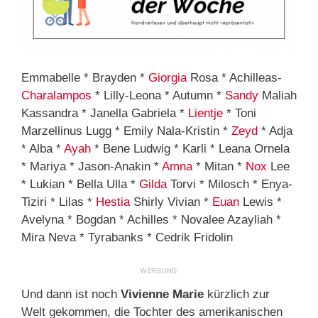
Emmabelle * Brayden *
Giorgia
Rosa * Achilleas-
Charalampos
* Lilly-Leona * Autumn *
Sandy
Maliah
Kassandra * Janella Gabriela *
Lientje
* Toni
Marzellinus Lugg * Emily Nala-Kristin *
Zeyd
* Adja
* Alba *
Ayah
* Bene Ludwig * Karli * Leana Ornela
* Mariya * Jason-Anakin *
Amna
* Mitan *
Nox
Lee
* Lukian * Bella Ulla *
Gilda
Torvi * Milosch * Enya-
Tiziri * Lilas *
Hestia
Shirly Vivian *
Euan
Lewis *
Avelyna * Bogdan * Achilles * Novalee Azayliah *
Mira Neva * Tyrabanks * Cedrik Fridolin
Und dann ist noch
Vivienne Marie
kürzlich zur
Welt gekommen, die Tochter des amerikanischen