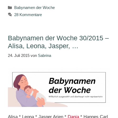
Kategorien
Babynamen der Woche
28 Kommentare
Babynamen der Woche 30/2015 –
Alisa, Leona, Jasper, …
24. Juli 2015
von
Sabrina
Alisa * Leona * Jasper Arjen *
Dania
* Hannes Carl