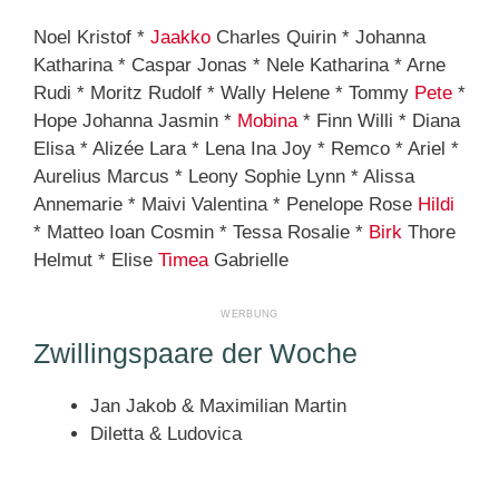
Noel Kristof *
Jaakko
Charles Quirin * Johanna
Katharina * Caspar Jonas * Nele Katharina * Arne
Rudi * Moritz Rudolf * Wally Helene * Tommy
Pete
*
Hope Johanna Jasmin *
Mobina
* Finn Willi * Diana
Elisa * Alizée Lara * Lena Ina Joy * Remco * Ariel *
Aurelius Marcus * Leony Sophie Lynn * Alissa
Annemarie * Maivi Valentina * Penelope Rose
Hildi
* Matteo Ioan Cosmin * Tessa Rosalie *
Birk
Thore
Helmut * Elise
Timea
Gabrielle
Zwillingspaare der Woche
Jan Jakob & Maximilian Martin
Diletta & Ludovica