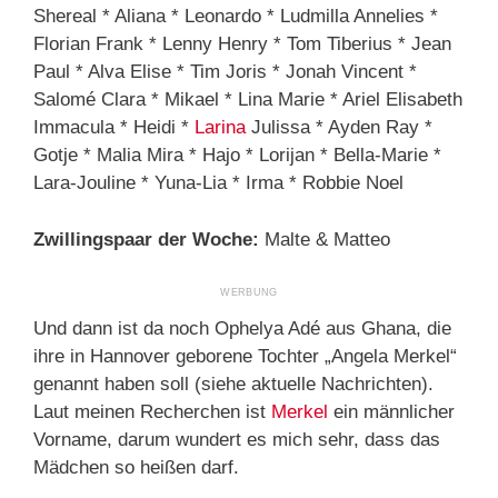
Shereal * Aliana * Leonardo * Ludmilla Annelies *
Florian Frank * Lenny Henry * Tom Tiberius * Jean
Paul * Alva Elise * Tim Joris * Jonah Vincent *
Salomé Clara * Mikael * Lina Marie * Ariel Elisabeth
Immacula * Heidi *
Larina
Julissa * Ayden Ray *
Gotje * Malia Mira * Hajo * Lorijan * Bella-Marie *
Lara-Jouline * Yuna-Lia * Irma * Robbie Noel
Zwillingspaar der Woche:
Malte & Matteo
Und dann ist da noch Ophelya Adé aus Ghana, die
ihre in Hannover geborene Tochter „Angela Merkel“
genannt haben soll (siehe aktuelle Nachrichten).
Laut meinen Recherchen ist
Merkel
ein männlicher
Vorname, darum wundert es mich sehr, dass das
Mädchen so heißen darf.