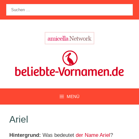
Zum
Suche
Inhalt
nach:
springen
MENÜ
Ariel
Hintergrund:
Was bedeutet
der Name Ariel
?