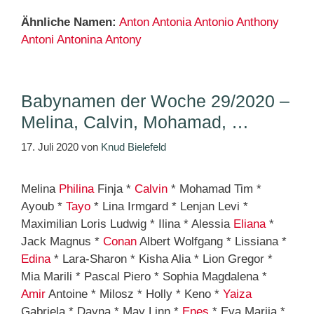
Ähnliche Namen:
Anton
Antonia
Antonio
Anthony
Antoni
Antonina
Antony
Babynamen der Woche 29/2020 –
Melina, Calvin, Mohamad, …
17. Juli 2020
von
Knud Bielefeld
Melina
Philina
Finja *
Calvin
* Mohamad Tim *
Ayoub *
Tayo
* Lina Irmgard * Lenjan Levi *
Maximilian Loris Ludwig * Ilina * Alessia
Eliana
*
Jack Magnus *
Conan
Albert Wolfgang * Lissiana *
Edina
* Lara-Sharon * Kisha Alia * Lion Gregor *
Mia Marili * Pascal Piero * Sophia Magdalena *
Amir
Antoine * Milosz * Holly * Keno *
Yaiza
Gabriela * Dayna * May Linn *
Enes
* Eva Marija *