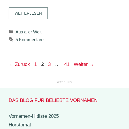
WEITERLESEN
Kategorien
Aus aller Welt
5 Kommentare
Seite
Seite
Seite
Seite
←
Zurück
1
2
3
…
41
Weiter
→
DAS BLOG FÜR BELIEBTE VORNAMEN
Vornamen-Hitliste 2025
Horstomat