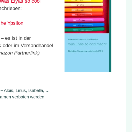
Was Elyas so cool
schrieben:
che Ypsilon
 es ist in der
s oder im Versandhandel
azon Partnerlink)
Alois, Linus, Isabella, …
 Namen verboten werden