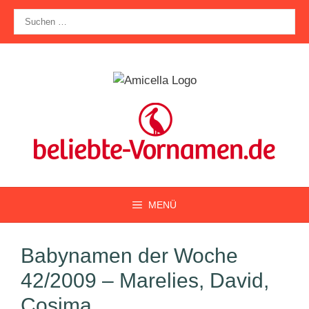
Zum
Suche
Inhalt
nach:
springen
MENÜ
Babynamen der Woche
42/2009 – Marelies, David,
Cosima, …