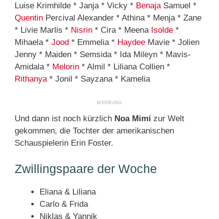
Luise Krimhilde * Janja * Vicky *
Benaja
Samuel *
Quentin
Percival Alexander * Athina * Menja * Zane
* Livie Marlis *
Nisrin
* Cira * Meena
Isolde
*
Mihaela *
Jood
* Emmelia *
Haydee
Mavie * Jolien
Jenny * Maiden * Semsida * Ida Mileyn * Mavis-
Amidala *
Melorin
* Almil * Liliana Collien *
Rithanya
* Jonil * Sayzana * Kamelia
Und dann ist noch kürzlich
Noa Mimi
zur Welt
gekommen, die Tochter der amerikanischen
Schauspielerin Erin Foster.
Zwillingspaare der Woche
Eliana & Liliana
Carlo & Frida
Niklas & Yannik