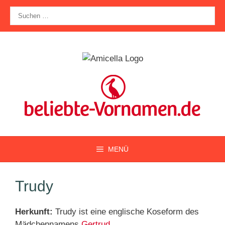
Zum
Suche
Inhalt
nach:
springen
MENÜ
Trudy
Herkunft:
Trudy ist eine englische Koseform des
Mädchennamens
Gertrud
.