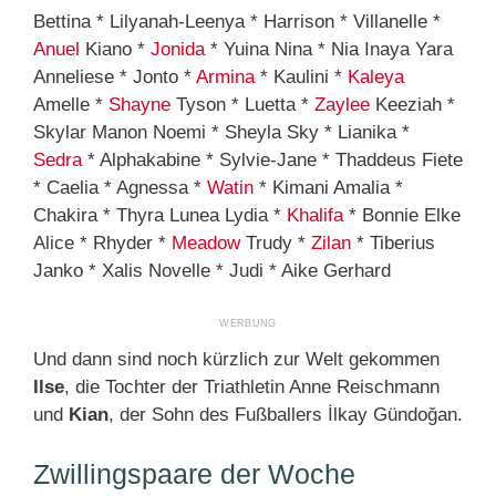
Bettina * Lilyanah-Leenya * Harrison * Villanelle *
Anuel
Kiano *
Jonida
* Yuina Nina * Nia Inaya Yara
Anneliese * Jonto *
Armina
* Kaulini *
Kaleya
Amelle *
Shayne
Tyson * Luetta *
Zaylee
Keeziah *
Skylar Manon Noemi * Sheyla Sky * Lianika *
Sedra
* Alphakabine * Sylvie-Jane * Thaddeus Fiete
* Caelia * Agnessa *
Watin
* Kimani Amalia *
Chakira * Thyra Lunea Lydia *
Khalifa
* Bonnie Elke
Alice * Rhyder *
Meadow
Trudy *
Zilan
* Tiberius
Janko * Xalis Novelle * Judi * Aike Gerhard
Und dann sind noch kürzlich zur Welt gekommen
Ilse
, die Tochter der Triathletin Anne Reischmann
und
Kian
, der Sohn des Fußballers İlkay Gündoğan.
Zwillingspaare der Woche