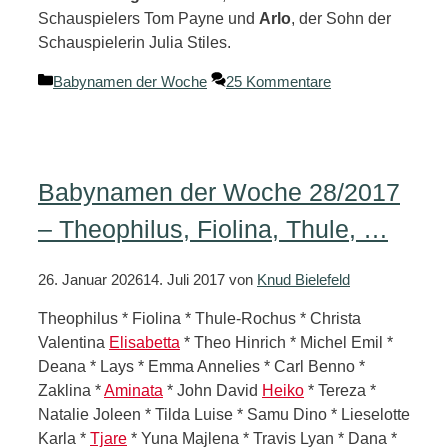
Schauspielers Tom Payne und
Arlo
, der Sohn der
Schauspielerin Julia Stiles.
Kategorien
Babynamen der Woche
25 Kommentare
Babynamen der Woche 28/2017
– Theophilus, Fiolina, Thule, …
26. Januar 2026
14. Juli 2017
von
Knud Bielefeld
Theophilus * Fiolina * Thule-Rochus * Christa
Valentina
Elisabetta
* Theo Hinrich * Michel Emil *
Deana * Lays * Emma Annelies * Carl Benno *
Zaklina *
Aminata
* John David
Heiko
* Tereza *
Natalie Joleen * Tilda Luise * Samu Dino * Lieselotte
Karla *
Tjare
* Yuna Majlena * Travis Lyan * Dana *