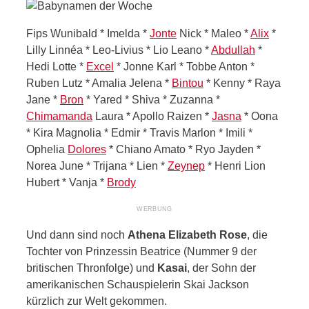
Fips Wunibald * Imelda *
Jonte
Nick * Maleo *
Alix
*
Lilly Linnéa * Leo-Livius * Lio Leano *
Abdullah
*
Hedi Lotte *
Excel
* Jonne Karl * Tobbe Anton *
Ruben Lutz * Amalia Jelena *
Bintou
* Kenny * Raya
Jane *
Bron
* Yared * Shiva * Zuzanna *
Chimamanda
Laura * Apollo Raizen *
Jasna
* Oona
* Kira Magnolia * Edmir * Travis Marlon * Imili *
Ophelia
Dolores
* Chiano Amato * Ryo Jayden *
Norea June * Trijana * Lien *
Zeynep
* Henri Lion
Hubert * Vanja *
Brody
Und dann sind noch
Athena Elizabeth Rose
, die
Tochter von Prinzessin Beatrice (Nummer 9 der
britischen Thronfolge) und
Kasai
, der Sohn der
amerikanischen Schauspielerin Skai Jackson
kürzlich zur Welt gekommen.