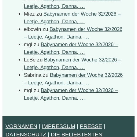
Leetje, Agathon, Danna, …
Miez
zu
Babynamen der Woche 32/2026 –
Leetje, Agathon, Danna, …
elbowin
zu
Babynamen der Woche 32/2026
– Leetje, Agathon, Danna, …
mgl
zu
Babynamen der Woche 32/2026 –
Leetje, Agathon, Danna, …
LoBe
zu
Babynamen der Woche 32/2026 –
Leetje, Agathon, Danna, …
Sabrina
zu
Babynamen der Woche 32/2026
– Leetje, Agathon, Danna, …
mgl
zu
Babynamen der Woche 32/2026 –
Leetje, Agathon, Danna, …
VORNAMEN
|
IMPRESSUM
|
PRESSE
|
DATENSCHUTZ
|
DIE BELIEBTESTEN