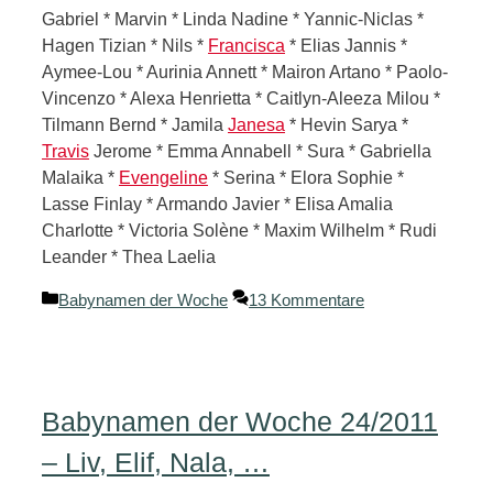
Gabriel * Marvin * Linda Nadine * Yannic-Niclas *
Hagen Tizian * Nils *
Francisca
* Elias Jannis *
Aymee-Lou * Aurinia Annett * Mairon Artano * Paolo-
Vincenzo * Alexa Henrietta * Caitlyn-Aleeza Milou *
Tilmann Bernd * Jamila
Janesa
* Hevin Sarya *
Travis
Jerome * Emma Annabell * Sura * Gabriella
Malaika *
Evengeline
* Serina * Elora Sophie *
Lasse Finlay * Armando Javier * Elisa Amalia
Charlotte * Victoria Solène * Maxim Wilhelm * Rudi
Leander * Thea Laelia
Kategorien
Babynamen der Woche
13 Kommentare
Babynamen der Woche 24/2011
– Liv, Elif, Nala, …