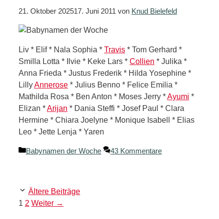
21. Oktober 2025
17. Juni 2011
von
Knud Bielefeld
Liv * Elif * Nala Sophia *
Travis
* Tom Gerhard *
Smilla Lotta * Ilvie * Keke Lars *
Collien
* Julika *
Anna Frieda * Justus Frederik * Hilda Yosephine *
Lilly
Annerose
* Julius Benno * Felice Emilia *
Mathilda Rosa * Ben Anton * Moses Jerry *
Ayumi
*
Elizan *
Arijan
* Dania Steffi * Josef Paul * Clara
Hermine * Chiara Joelyne * Monique Isabell * Elias
Leo * Jette Lenja * Yaren
Kategorien
Babynamen der Woche
43 Kommentare
Ältere Beiträge
Seite
Seite
1
2
Weiter
→