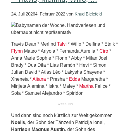
24. Juli 2026
4. Februar 2022
von
Knud Bielefeld
Travis Dean * Merlind
Talvi
* Willo * Delfina * Etnik *
Flynn
Mateo * Ariyola * Fernanda Aurelia *
Ciro
*
Anna Marie Sophie * Florin * Abby * Milan Joel
Brady * Dua Dila * Lias Ramón * Hevi * Simon
Julian David * Atlas Lèo * Lakysha Shayene *
Xheneta *
Aitana
* Presha *
Edda
Margaretha *
Mirijeta Alemina * Iskra * Maley *
Martha
Felice *
Sola * Samuel Alejandro * Spiridon
Und dann sind noch kürzlich zur Welt gekommen
Noelis
, der Sohn der Tänzerin Patricija Ionel,
Harrison Magnus Austin
, der Sohn des