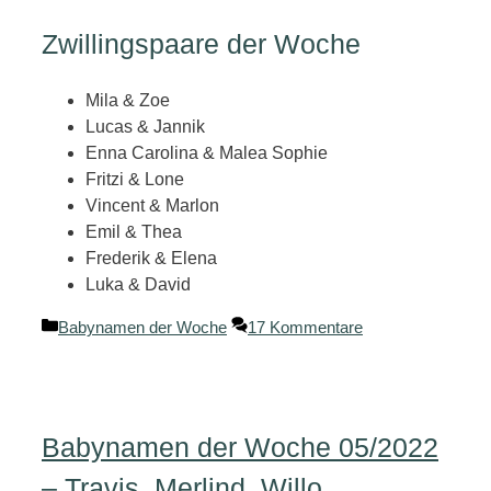
Zwillingspaare der Woche
Mila & Zoe
Lucas & Jannik
Enna Carolina & Malea Sophie
Fritzi & Lone
Vincent & Marlon
Emil & Thea
Frederik & Elena
Luka & David
Kategorien
Babynamen der Woche
17 Kommentare
Babynamen der Woche 05/2022
– Travis, Merlind, Willo, …