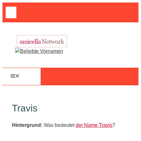
Zum
Suche
Inhalt
nach:
springen
MENÜ
Travis
Hintergrund:
Was bedeutet
der Name Travis
?