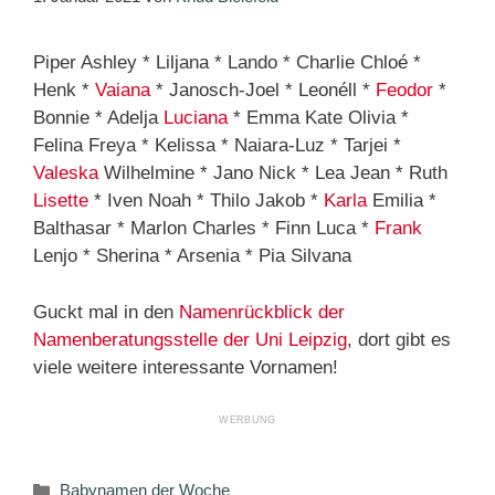
Piper Ashley * Liljana * Lando * Charlie Chloé *
Henk *
Vaiana
* Janosch-Joel * Leonéll *
Feodor
*
Bonnie * Adelja
Luciana
* Emma Kate Olivia *
Felina Freya * Kelissa * Naiara-Luz * Tarjei *
Valeska
Wilhelmine * Jano Nick * Lea Jean * Ruth
Lisette
* Iven Noah * Thilo Jakob *
Karla
Emilia *
Balthasar * Marlon Charles * Finn Luca *
Frank
Lenjo * Sherina * Arsenia * Pia Silvana
Guckt mal in den
Namenrückblick der
Namenberatungsstelle der Uni Leipzig
, dort gibt es
viele weitere interessante Vornamen!
Kategorien
Babynamen der Woche