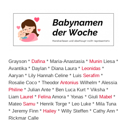
Grayson *
Dafina
* Maria-Anastasia *
Munin
Liesa *
Avantika * Daylan * Diana Laura *
Leonidas
*
Aaryan * Lily Hannah Celine * Luis
Serafim
*
Rosalie Coco * Theodor
Antonius
Wilhelm * Alessia
Philine
* Julian Ante * Ben Luca Kurt * Viksha *
Liam
Laurel
*
Felina
Amora * Yonas * Giuli
Mabel
*
Mateo
Samu
* Henrik Torge * Leo Luke * Mila Tuna
* Jeremy Finn *
Hailey
* Willy Steffen * Cathy Ann *
Rickmar Calle