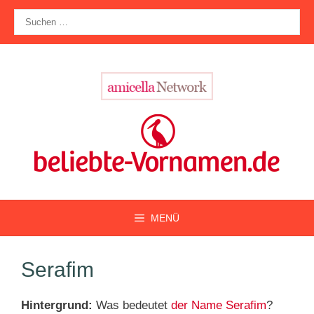
Zum
Suche
Inhalt
nach:
springen
MENÜ
Serafim
Hintergrund:
Was bedeutet
der Name Serafim
?