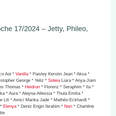
e 17/2024 – Jetty, Phileo,
co Aoi *
Vanilla
* Paisley Kerstin Jean * Aksa *
stopher George * Yeliz *
Soleia
Liara * Anya-Jiam
ces Thomas *
Heidrun
* Florenz * Seraphim * Ila *
a * Aura * Aleyna-Allessia * Thula Emilia *
ne Lili * Amici Marika Jade * Mathéo-Eckhardt *
 *
Elenya
* Deniz Engin Ibrahim *
Nori
* Charléne
tte