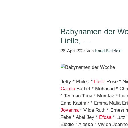
Babynamen der Woch
Lielle, …
26. April 2024
von
Knud Bielefeld
Jetty * Phileo *
Lielle
Rose * Ni
Cäcilia
Bärbel * Mohanad * Chri
* Teoman Tuna * Mumtaz * Lu
Enno Kasimir * Emma Malia Erik
Jovanna
* Vilda Ruth * Ernesti
Febe * Abel Jey *
Efosa
* Lutzi
Èlodie * Alaska * Vivien Jeanne