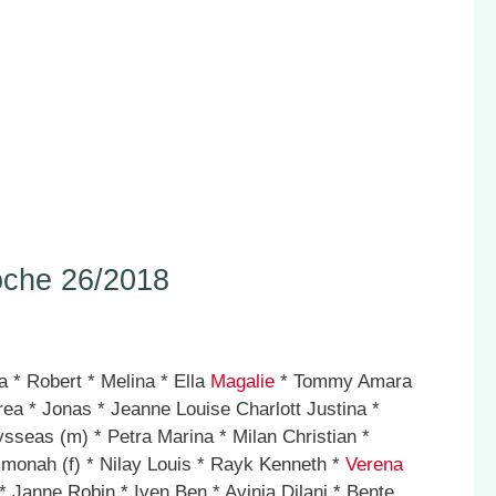
che 26/2018
 * Robert * Melina * Ella
Magalie
* Tommy Amara
ea * Jonas * Jeanne Louise Charlott Justina *
sseas (m) * Petra Marina * Milan Christian *
imonah (f) * Nilay Louis * Rayk Kenneth *
Verena
 Janne Robin * Iven Ben * Avinia Dilani * Bente