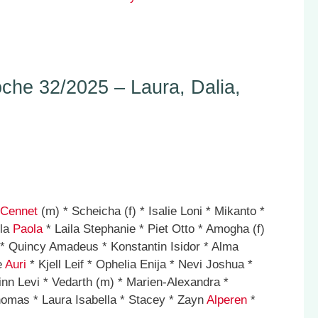
he 32/2025 – Laura, Dalia,
Cennet
(m) * Scheicha (f) * Isalie Loni * Mikanto *
yla
Paola
* Laila Stephanie * Piet Otto * Amogha (f)
 * Quincy Amadeus * Konstantin Isidor * Alma
e
Auri
* Kjell Leif * Ophelia Enija * Nevi Joshua *
inn Levi * Vedarth (m) * Marien-Alexandra *
omas * Laura Isabella * Stacey * Zayn
Alperen
*