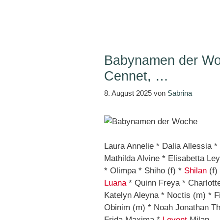
Babynamen der Woc
Cennet, …
8. August 2025
von
Sabrina
Laura Annelie * Dalia Allessia *
Mathilda Alvine * Elisabetta Le
* Olimpa * Shiho (f) *
Shilan
(f)
Luana
* Quinn Freya * Charlott
Katelyn Aleyna * Noctis (m) * F
Obinim (m) * Noah Jonathan Th
Frida Maxima *
Levent
Milan