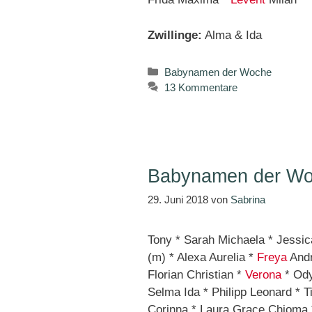
Zwillinge:
Alma & Ida
Kategorien
Babynamen der Woche
13 Kommentare
Babynamen der Wo
29. Juni 2018
von
Sabrina
Tony * Sarah Michaela * Jessica
(m) * Alexa Aurelia *
Freya
Andr
Florian Christian *
Verona
* Ody
Selma Ida * Philipp Leonard * T
Corinna * Laura Grace Chioma *