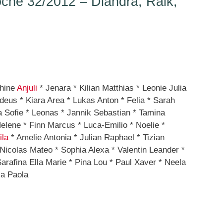
he 32/2012 – Diandra, Raik,
phine
Anjuli
* Jenara * Kilian Matthias * Leonie Julia
deus * Kiara Area * Lukas Anton * Felia * Sarah
 Sofie * Leonas * Jannik Sebastian * Tamina
lene * Finn Marcus * Luca-Emilio * Noelie *
ila
* Amelie Antonia * Julian Raphael * Tizian
Nicolas Mateo * Sophia Alexa * Valentin Leander *
Sarafina Ella Marie * Pina Lou * Paul Xaver * Neela
ja Paola