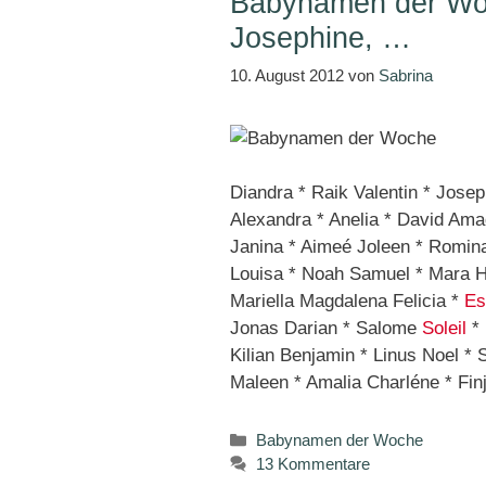
Babynamen der Woc
Josephine, …
10. August 2012
von
Sabrina
Diandra * Raik Valentin * Jose
Alexandra * Anelia * David Ama
Janina * Aimeé Joleen * Romina
Louisa * Noah Samuel * Mara He
Mariella Magdalena Felicia *
Es
Jonas Darian * Salome
Soleil
* 
Kilian Benjamin * Linus Noel * 
Maleen * Amalia Charléne * Fin
Kategorien
Babynamen der Woche
13 Kommentare