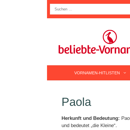
Zum
Suche
Inhalt
nach:
springen
VORNAMEN-HITLISTEN
Paola
Herkunft und Bedeutung:
Paol
und bedeutet „die Kleine“.