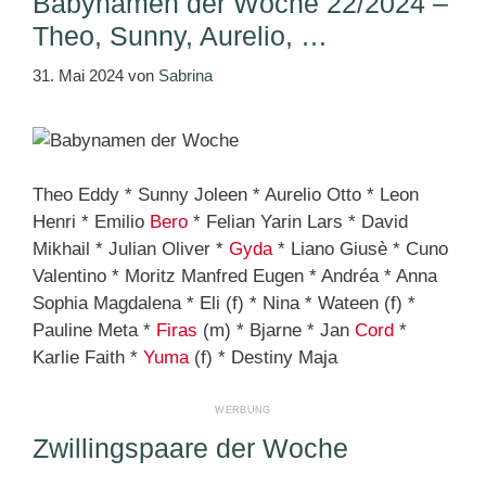
Babynamen der Woche 22/2024 –
Theo, Sunny, Aurelio, …
31. Mai 2024
von
Sabrina
Theo Eddy * Sunny Joleen * Aurelio Otto * Leon
Henri * Emilio
Bero
* Felian Yarin Lars * David
Mikhail * Julian Oliver *
Gyda
* Liano Giusè * Cuno
Valentino * Moritz Manfred Eugen * Andréa * Anna
Sophia Magdalena * Eli (f) * Nina * Wateen (f) *
Pauline Meta *
Firas
(m) * Bjarne * Jan
Cord
*
Karlie Faith *
Yuma
(f) * Destiny Maja
Zwillingspaare der Woche