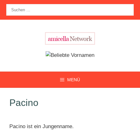
Zum
Suche
Inhalt
nach:
springen
MENÜ
Pacino
Pacino ist ein Jungenname.