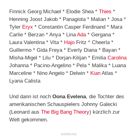
Finnick Georg Michael * Elodie Shea *
Thies
*
Henning Joost Jakob * Panagiota * Malian * Josa *
Tyler
Eryx
* Constantin Casper Ferdinand * Mara
Carlie * Berzan * Anya * Lina
Ada
* Gergana *
Laura Valentina * Vita *
Hajo
Fritz * Cheerla *
Guillermo * Gida Freya * Everly Diana * Bayan *
Misha-Migel * Lilu * Dorjan-Kilijan * Emilia
Carolina
Johanna * Pacino-Angelino * Pela * Malika * Luana
Marceline * Nino Angelo * Delwin *
Kian
Atlas *
Lyana Calista
Und dann ist noch
Oona Evelena
, die Tochter des
amerikanischen Schauspielers Johnny Galecki
(Leonard aus
The Big Bang Theory
) kürzlich zur
Welt gekommen.